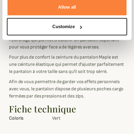
pantalon très confortable, il offre un très bon confort de
Allow all
marche car le tissu est très extensible. Grâce à son tissu
très fin le pantalon est très respirant donc vous pourrez
réaliser de longues marches.
Customize
Le pantalon Maple Deerhunter est doté d'un traitement
hydrofuge qui permet d'obtenir un pantalon déperlant
pour vous protéger face a de légères averses.
Pour plus de confort la ceinture du pantalon Maple est
une ceinture élastique qui permet d'ajuster parfaitement
le pantalon à votre taille sans qu'il soit trop sérré.
Afin de vous permettre de garder vos effets personnels
avec vous, le pantalon dispose de plusieurs poches cargo
fermées par des pressions et des zips.
Fiche technique
Coloris
Vert