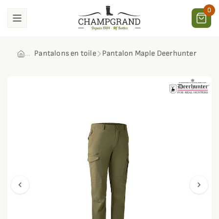
0
Pantalons en toile
Pantalon Maple Deerhunter
chevron_left
chevron_right