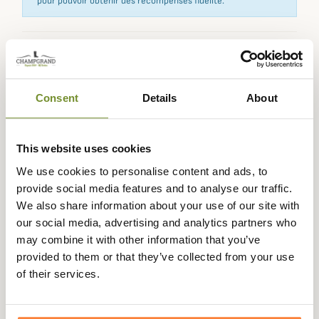
pour pouvoir obtenir des récompenses fidélité.
Expédié dans
Échange ou
Paiement
Paiement en
la journée
retour sous
sécurisé
3 fois dès 100
Consent
Details
About
90 jours
euros
This website uses cookies
We use cookies to personalise content and ads, to
provide social media features and to analyse our traffic.
Description
We also share information about your use of our site with
our social media, advertising and analytics partners who
Deerhunter vous propose le pantalon Maple Deerhunter
may combine it with other information that you’ve
idéal à porter pour réaliser des approches et affûts
provided to them or that they’ve collected from your use
pendant la saison estivale.
of their services.
Ce Pantalon Maple Deerhunter est confectionné avec un
tissu en polyester stretch qui permet d'obtenir un