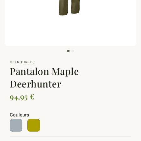
zoom_out_map
DEERHUNTER
Pantalon Maple
Deerhunter
94,95 €
Couleurs