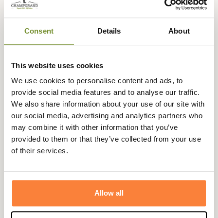
Consent
Details
About
Description
Sitka vous propose les gants Gradient, idéal à porter pour
This website uses cookies
les chasses de mi-saison avec des températures
clémentes.
We use cookies to personalise content and ads, to
provide social media features and to analyse our traffic.
Les gants Gradient sont confectionnés avec un tissu en
We also share information about your use of our site with
polyester Stretch pour vous offrir des gants très
our social media, advertising and analytics partners who
confortable, pour vous permettre de toujours garder à
may combine it with other information that you’ve
maintien parfait de votre arme.
provided to them or that they’ve collected from your use
Pour plus de chaleur vous pourrez associer les gants
of their services.
Gradient Sitka avec les autres
gants Sitka
doté de
l'Optifade Waterfowl
pour les chasses des gibiers
migrateurs dans les marais ou les champs.
Allow all
Pour compléter votre tenue vous pourrez associer les
gants Gradient Sitka avec les autres produits de la