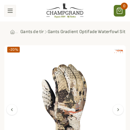
0
Gants de tir
Gants Gradient Optifade Waterfowl Sitk
-20%
chevron_left
chevron_right