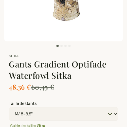
zoom_out_map
SITKA
Gants Gradient Optifade
Waterfowl Sitka
48,36 €
60,45 €
Taille de Gants
Guide des tailles Sitka