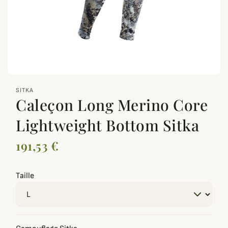
zoom_out_map
SITKA
Caleçon Long Merino Core
Lightweight Bottom Sitka
191,53 €
Taille