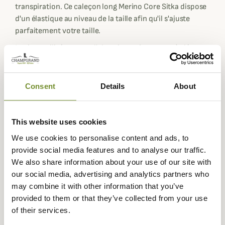
transpiration. Ce caleçon long Merino Core Sitka dispose
d'un élastique au niveau de la taille afin qu'il s'ajuste
parfaitement votre taille.
Le tissu utilisé permet d'obtenir un vêtement très léger et
confortable, le tissu permet aussi un séchage rapide. Le
caleçon Long Merino Core Lightweight Bottom Sitka est
disponible avec 3 camouflages, l'Optifade Subalpine pour
Consent
Details
About
se fondre dans la nature verdoyante pendant l'été,
ensuite il y a l'Optifade Open Country pour la saison
hivernale dans des biotopes plus sombres comme la
This website uses cookies
montagne ou les forêts en hiver.
We use cookies to personalise content and ads, to
Enfin vous pouvez sélectionner l'Optifade Elevated II
provide social media features and to analyse our traffic.
conçu pour les archers. Pour compléter votre tenue il
We also share information about your use of our site with
existe le T-Shirt Technique Merino Core Lightweight
our social media, advertising and analytics partners who
Half-Zip Sitka pour l'associer avec le caleçon Long
may combine it with other information that you’ve
Merino Core Lightweight Bottom Sitka
provided to them or that they’ve collected from your use
of their services.
Fiche technique