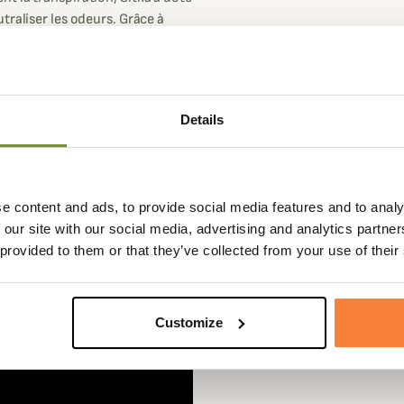
traliser les odeurs. Grâce à
 veste parfaite afin de réaliser
s archers qui peuvent approcher
 silencieuse et ne dégage aucune
Details
hydrofuge qui permet de la rendre
ippées dont une poche poitrine
e content and ads, to provide social media features and to analy
 repose mains doublées en
 our site with our social media, advertising and analytics partn
 êtes en statique et que les
 provided to them or that they’ve collected from your use of their
ste polaire Sitka se ferme
leur et confort.
Customize