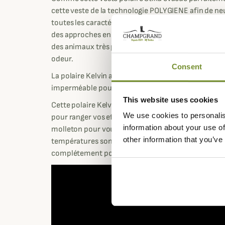
cette veste de la technologie POLYGIENE afin de neu
toutes les caractéristiques de cette veste, elle est la
des approches en montagnes en particulier pour le
des animaux très proches car elle est extrêmement
odeur.
Consent
La polaire Kelvin active est dotée d'un traitement 
imperméable pour des légères averses.
This website uses cookies
Cette polaire Kelvin Active est dotée de 3 poches z
We use cookies to personalis
pour ranger vos effets personnels, et deux poches
information about your use of
molleton pour vous offrir de la chaleur lorsque vous
other information that you’ve
températures sont négatives. Le Zip central de la ve
complétement pour vous offrir toujours plus de cha