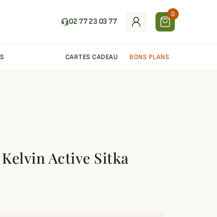
0
02 77 23 03 77
S
CARTES CADEAU
BONS PLANS
 Kelvin Active Sitka