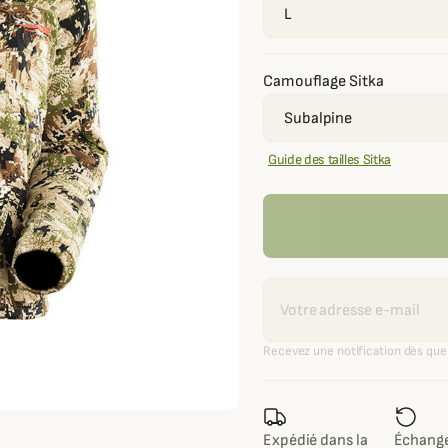
Camouflage Sitka
Guide des tailles Sitka
Recevoir une alerte
Recevez une notification dès que 
Expédié dans la
Échange