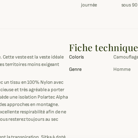
journée
sous 90
Fiche techniqu
 Cette veste est la veste idéale
Coloris
Camouflag
s territoires moins exigeant
Genre
Homme
vec un tissu en 100% Nylon avec
cieuse et très agréable a porter
ssède une isolation Polartec Alpha
er des approches en montagne.
xcellente respirabilité afin de ne
vous resterez toujours au sec
t la transpiration, Sitka à doté