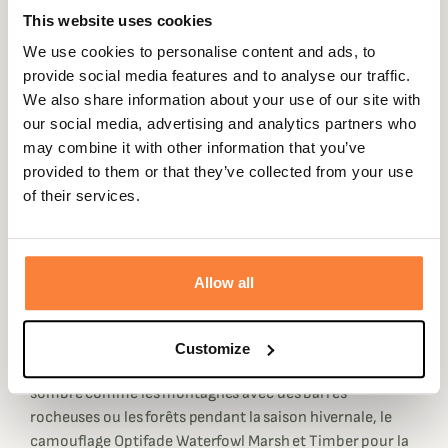
transpiration rapidement. De plus après un effort
This website uses cookies
physique intense la polaire séchera rapidement pour que
We use cookies to personalise content and ads, to
vous soyez toujours au sec. Cette polaire technique Core
provide social media features and to analyse our traffic.
Midweight Zip-T Sitka est dotée de la technologie
We also share information about your use of our site with
Polygiene qui permet de neutraliser les odeurs de
our social media, advertising and analytics partners who
transpiration, afin de ne pas vous faire repérer par les
may combine it with other information that you’ve
animaux à cause de votre odeur.
provided to them or that they’ve collected from your use
La polaire Core Midweight Zip-T Sitka est équipée d'une
of their services.
poche poitrine pour vous permettre de ranger vos effets
personnels. De plus elle dispose d'un zip au niveau du col
pour aérer ou garder votre chaleur corporelle.
Allow all
Cette Polaire Sitka est disponible dans différents coloris,
tout d'abord l'Optifade Subalpine conçu pour des
chasses où la nature est verdoyante. Ensuite l'Optifade
Customize
Open Country qui lui est prévu pour les biotopes plus
sombre comme les montagnes avec des barres
rocheuses ou les forêts pendant la saison hivernale, le
camouflage Optifade Waterfowl Marsh et Timber pour la