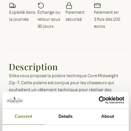
Expédié dans
Échange ou
Paiement
Paiement en
la journée
retour sous
sécurisé
3 fois dès 100
90 jours
euros
Description
Sitka vous propose la polaire technique Core Midweight
Zip-T. Cette polaire est conçue pour les chasseurs qui
souhaitent un vêtement technique pour réaliser des
approches en montagne. La polaire Technique Core
Midweight Zip-T est confectionnée avec un tissu
composé de 96% de polyester et 4% d'élasthanne pour
Consent
Details
About
vous offrir un excellent confort.
Ce tissu permet de garder la chaleur tout en évacuant la