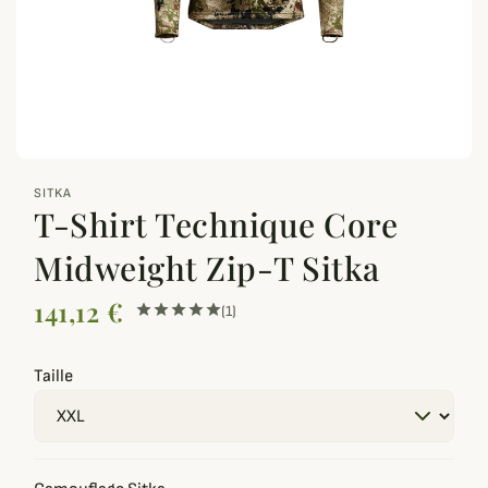
zoom_out_map
SITKA
T-Shirt Technique Core
Midweight Zip-T Sitka
141,12 €
(1)
Taille