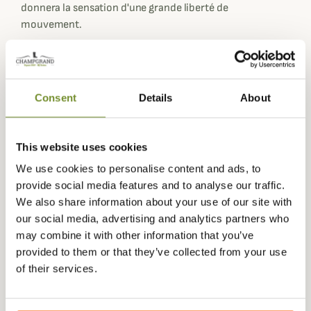
donnera la sensation d'une grande liberté de
mouvement.
Conçu spécialement pour la chasse à l'approche et la
chasse à l'arc, ce sweat Sitka est 200% silencieux. Afin
d'être résistant à vos approches les plus intenses, ce
Consent
Details
About
sweat Apex Hoody est doté de larges renforts au niveau
des épaules, des bras et des coudes. Des protections
amovibles aux coudes vous offre une protection
This website uses cookies
parfaite.
We use cookies to personalise content and ads, to
Coté équipement, ce sweat Apex Hoody est doté de:
provide social media features and to analyse our traffic.
1 capuche intégrée (non amovible)
We also share information about your use of our site with
1 masque intégré au niveau du col pour vous camoufler
our social media, advertising and analytics partners who
complètement le visage
may combine it with other information that you’ve
1 grande poche ventrale fermée par zip avec des
provided to them or that they’ve collected from your use
compartiments.
of their services.
1 poche de poitrine verticale zippée
1 grand zip central pour faciliter l'enfilement du