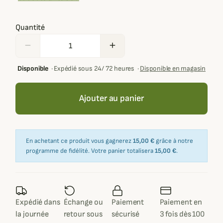
Quantité
remove
add
Disponible
·
Expédié sous 24/ 72 heures
·
Disponible en magasin
Ajouter au panier
En achetant ce produit vous gagnerez
15,00 €
grâce à notre
programme de fidélité. Votre panier totalisera
15,00 €
.
Expédié dans
Échange ou
Paiement
Paiement en
la journée
retour sous
sécurisé
3 fois dès 100