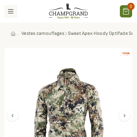
0
Vestes camouflages
Sweat Apex Hoody Optifade Sub
chevron_left
chevron_right