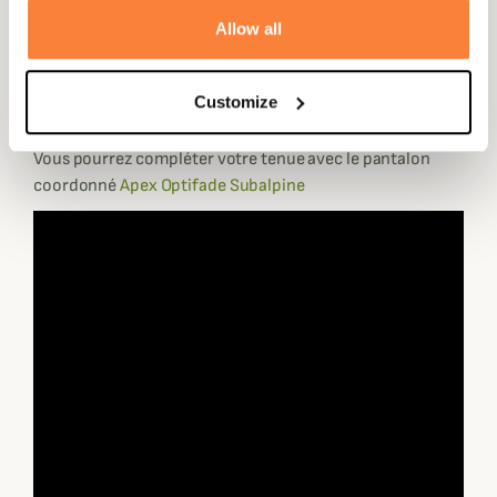
vêtement.
Allow all
Ce sweat Apex Hoody est disponible en coloris Optifade
Subalpine, idéal pour les territoires verdoyants comme
Customize
nos belles forêts occidentales.
Vous pourrez compléter votre tenue avec le pantalon
coordonné
Apex Optifade Subalpine