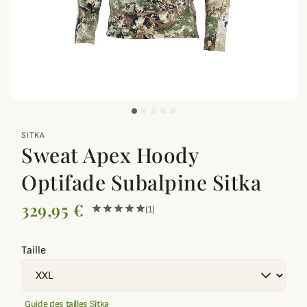
zoom_out_map
SITKA
Sweat Apex Hoody
Optifade Subalpine Sitka
329,95 €
(1)
Taille
Guide des tailles Sitka