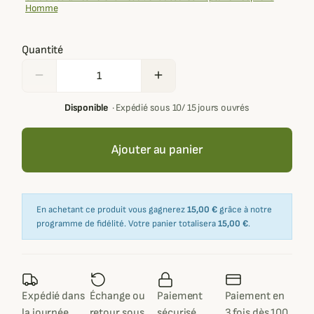
Homme
Quantité
remove
add
Disponible
·
Expédié sous 10/ 15 jours ouvrés
Ajouter au panier
En achetant ce produit vous gagnerez
15,00 €
grâce à notre
programme de fidélité. Votre panier totalisera
15,00 €
.
Expédié dans
Échange ou
Paiement
Paiement en
la journée
retour sous
sécurisé
3 fois dès 100