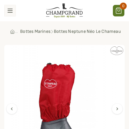
0
Bottes Marines
Bottes Neptune Néo Le Chameau
chevron_left
chevron_right