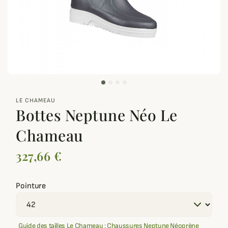
zoom_out_map
LE CHAMEAU
Bottes Neptune Néo Le
Chameau
327,66 €
Pointure
Guide des tailles Le Chameau : Chaussures Neptune Néoprène