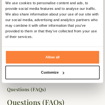
thermique et sécurité dans les conditions les plus
We use cookies to personalise content and ads, to
extrêmes que vous rencontrerez en mer.
provide social media features and to analyse our traffic.
We also share information about your use of our site with
N'hésitez plus, offrez vous une paire de bottes Le
our social media, advertising and analytics partners who
Chameau Neptune et entrez dans la légende de la voile.
may combine it with other information that you’ve
Fiche technique
provided to them or that they’ve collected from your use
of their services.
Tige
Caoutchouc naturel
Coloris
Gris, Rouge
Genre
Homme
Allow all
Doublure
Néoprène 3 mm
Customize
Questions (FAQs)
Questions (FAQs)