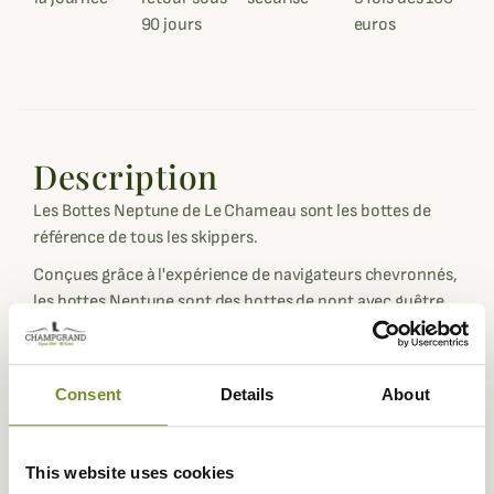
90 jours
euros
Description
Les Bottes Neptune de Le Chameau sont les bottes de
référence de tous les skippers.
Conçues grâce à l'expérience de navigateurs chevronnés,
les bottes Neptune sont des bottes de pont avec guêtre
intégrée pour éviter toute remontée d'eau sous le
pantalon.
Choisie par la majorité des skippers, elle résiste à
Consent
Details
About
toutes les conditions météo.
Sa doublure néoprène 3 mm et sa semelle "tout au sol"
antidérapante avec ventouses vous garantissent confort
This website uses cookies