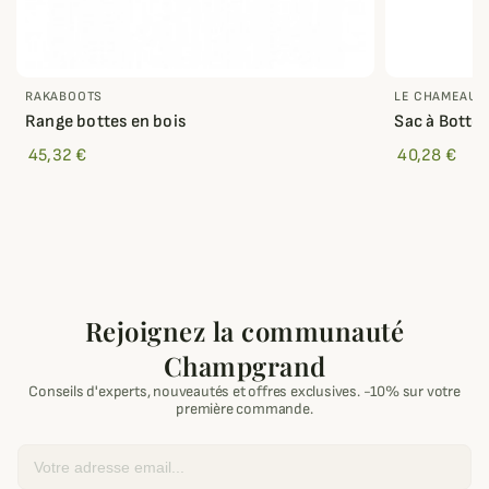
RAKABOOTS
LE CHAMEAU
Range bottes en bois
Sac à Botte
45,32 €
40,28 €
Rejoignez la communauté
Champgrand
Conseils d'experts, nouveautés et offres exclusives. -10% sur votre
première commande.
Email