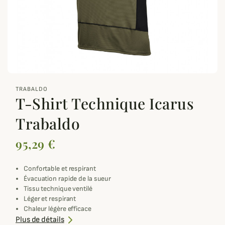
zoom_out_map
TRABALDO
T-Shirt Technique Icarus
Trabaldo
95,29 €
Confortable et respirant
Évacuation rapide de la sueur
Tissu technique ventilé
Léger et respirant
Chaleur légère efficace
Sous-vêtement chasse été
Plus de détails