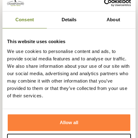
Trabaldo vous propose ce T-Shirt Icarus. Ce T-Shirt sera
à porter pour la saison d'approche d'été et en sous-
vêtement pour offrir de la chaleur tout en restant au sec.
Consent
Details
About
Le T-Shirt Icarus Trabaldo est confectionné
avec MICROFRESH qui permet une évacuation rapide de
la transpiration.
This website uses cookies
Ce T-Shirt Icarus est conçu avec des tissus plus ou moins
We use cookies to personalise content and ads, to
épais pour faciliter l'aération des endroits sensibles à la
provide social media features and to analyse our traffic.
transpiration comme les aisselles, le dos et les épaules
We also share information about your use of our site with
lorsque pour portez un sac à dos.
our social media, advertising and analytics partners who
may combine it with other information that you’ve
Fiche technique
provided to them or that they’ve collected from your use
of their services.
Coloris
Orange, Vert
Allow all
Marque Italienne : Choisir sa Taille