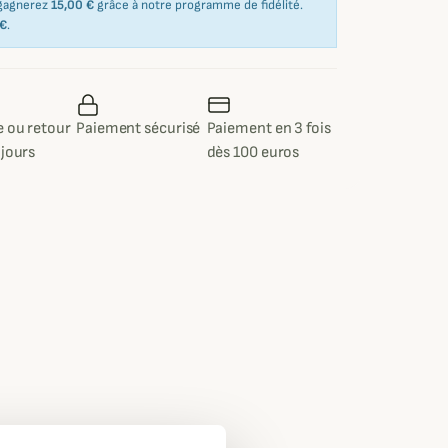
 gagnerez
15,00 €
grâce à notre programme de fidélité.
 €
.
 ou retour
Paiement sécurisé
Paiement en 3 fois
 jours
dès 100 euros