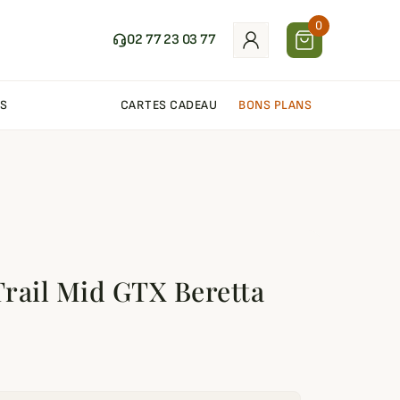
0
02 77 23 03 77
S
CARTES CADEAU
BONS PLANS
rail Mid GTX Beretta