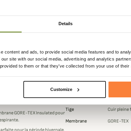
Details
e content and ads, to provide social media features and to analy
 our site with our social media, advertising and analytics partn
Fiche techniqu
 provided to them or that they’ve collected from your use of their
 Mid GTX, cette paire de
Poids en
1640
Gramme
ras ce qui rend la chaussure
Customize
Hauteur de Tige
23
dotée d'un coté en caoutchouc
en cm
Tige
Cuir pleine 
enbrane GORE-TEX Insulated pour
respirante.
Membrane
GORE-TEX
arfaite pour la période hivernale.