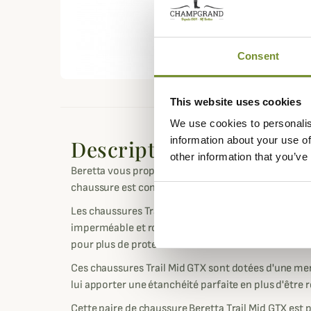
Consent
This website uses cookies
We use cookies to personalis
information about your use of
Description
other information that you’ve
Beretta vous propose ces superbes chaussures Trail
chaussure est conçue pour tous types de chasses.
Les chaussures Trail Mid GTX sont conçues en cuir g
imperméable et robuste. De plus la chaussure est 
pour plus de protection.
Ces chaussures Trail Mid GTX sont dotées d'une m
lui apporter une étanchéité parfaite en plus d'être 
Cette paire de chaussure Beretta Trail Mid GTX est p