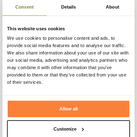
résistant à l'abrasion des ronces. De plus les gants
Consent
Details
About
possèdent une membrane THERMOLITE pour vous
apporter de la chaleur lors de la saison hivernale.
Ces gants Snake Ultra s'ajustent parfaitement au niveau
This website uses cookies
des poignets grâce à un velcro.
We use cookies to personalise content and ads, to
provide social media features and to analyse our traffic.
Les gants Snake Ultra possèdent des TOUCH-SCREEN au
We also share information about your use of our site with
niveau des pouces et index pour pouvoir utiliser votre
our social media, advertising and analytics partners who
portable sans retirer vos gants.
may combine it with other information that you’ve
Fiche technique
provided to them or that they’ve collected from your use
of their services.
Genre
Homme
Coloris
Noir, Orange
Allow all
Marque Italienne : Choisir sa Taille
Customize