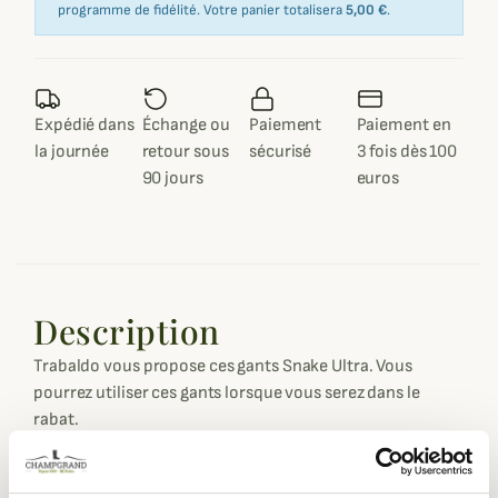
programme de fidélité. Votre panier totalisera
5,00 €
.
Expédié dans
Échange ou
Paiement
Paiement en
la journée
retour sous
sécurisé
3 fois dès 100
90 jours
euros
Description
Trabaldo vous propose ces gants Snake Ultra. Vous
pourrez utiliser ces gants lorsque vous serez dans le
rabat.
Les gants Snake Ultra possède un tissu doté de la
technologie HARD CERAMIC ce qui permet au gant d'être