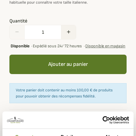
habituelle pour connaître votre taille italienne.
Quantité
remove
add
Disponible
·
Expédié sous 24/ 72 heures
·
Disponible en magasin
Ajouter au panier
Votre panier doit contenir au moins 100,00 € de produits
pour pouvoir obtenir des récompenses fidélité.
Expédié dans
Échange ou
Paiement
Paiement en
la journée
retour sous
sécurisé
3 fois dès 100