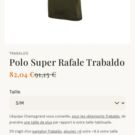
zoom_out_map
TRABALDO
Polo Super Rafale Trabaldo
82,04 €
91,15 €
Taille
L’équipe Champgrand vous conseille,
pour les vêtements Trabaldo
, de
prendre
une taille de plus
par rapport à votre taille habituelle.
S'il s'agit d'un
pantalon Trabaldo
,
ajoutez +6
voire +8 à votre taille