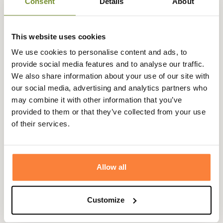
Consent
Details
About
90 jours
euros
This website uses cookies
We use cookies to personalise content and ads, to
provide social media features and to analyse our traffic.
Description
We also share information about your use of our site with
our social media, advertising and analytics partners who
Trabaldo vous propose ce polo Super Rafale alliant
may combine it with other information that you’ve
un style classic et une haute technicité.
provided to them or that they’ve collected from your use
Grâce à l'utilisation d'un tissu DRYARN, le polo Super
of their services.
Rafale sera très respirant et vous évitera d'être trempé
par votre transpiration.
Le polo Super Rafale Trabaldo est donc idéal pour les les
Allow all
longues marche en plein air.
Customize