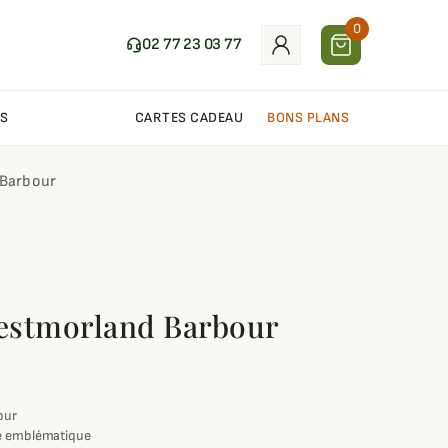
0
02 77 23 03 77
S
CARTES CADEAU
BONS PLANS
 Barbour
Westmorland Barbour
our
ue emblématique