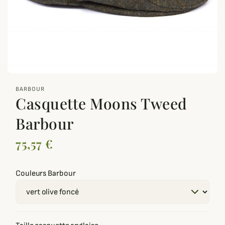
zoom_out_map
BARBOUR
Casquette Moons Tweed
Barbour
75,57 €
Couleurs Barbour