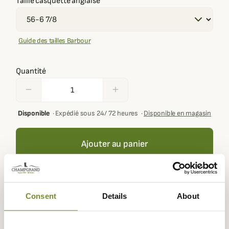
Taille casquette anglaise
Guide des tailles Barbour
Quantité
remove
add
Disponible
·
Expédié sous 24/ 72 heures
·
Disponible en magasin
Ajouter au panier
Votre panier doit contenir au moins 100,00 € de produits
Consent
Details
About
pour pouvoir obtenir des récompenses fidélité.