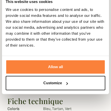
This website uses cookies
We use cookies to personalise content and ads, to
Expédié dans
Échange ou
Paiement
Paiement en
provide social media features and to analyse our traffic.
la journée
retour sous
sécurisé
3 fois dès 100
We also share information about your use of our site with
90 jours
euros
our social media, advertising and analytics partners who
may combine it with other information that you’ve
provided to them or that they’ve collected from your use
of their services.
Description
Barbour
vous propose cette superbe casquette Moons en
Allow all
tweed pour ajouter un touche champêtre à votre style du
quotidien ou même à la chasse.
Customize
Cette casquette Moons en tweed est réalisée dans un
tissu de qualité pour vous offrir un maximum de confort.
Fiche technique
Coloris
Bleu, Tartan, Vert