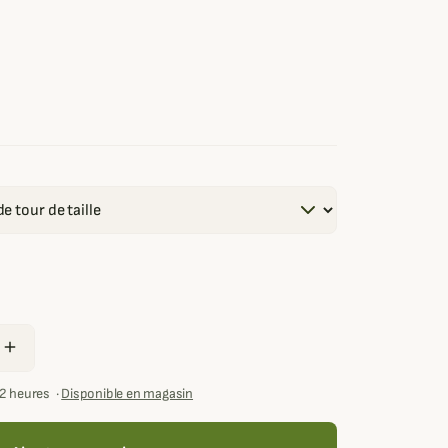
i
add
72 heures
·
Disponible en magasin