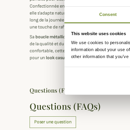
Confectionnée en
sangle extensible
composée de po
elle s’adapte naturellement à la taille pour un
ajust
Consent
long de la journée. Ses
finitions en similicuir
à la bo
une touche de raffinement discret, fidèle au style 
This website uses cookies
Sa
boucle métallique solide
et son
logo Barbour en r
We use cookies to personalis
de la qualité et du savoir-faire de la marque britan
information about your use of
confortable, cette ceinture s’accorde aussi bien av
other information that you’ve
pour un
look casual chic
en toute saison.
Questions (FAQs)
Questions (FAQs)
Poser une question