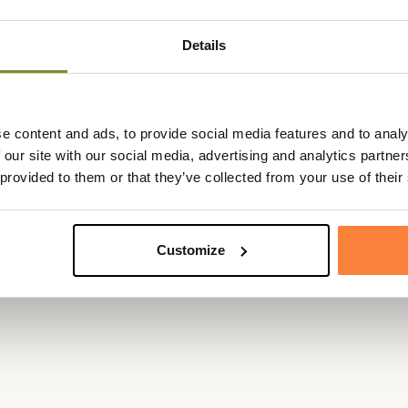
Matière
Métal, Poly
lypropylène et d’élasthanne,
ement souple et agréable
tout au
Details
Genre
Mixte
ucle et aux extrémités ajoutent
intemporel de Barbour.
elief
sur le passant témoignent
e content and ads, to provide social media features and to analy
nique. Pratique, durable et
 our site with our social media, advertising and analytics partn
ec un pantalon chino qu’un jean,
 provided to them or that they’ve collected from your use of their
Customize