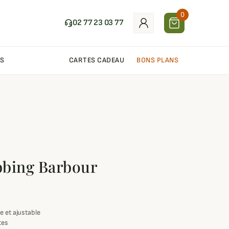
0
02 77 23 03 77
S
CARTES CADEAU
BONS PLANS
bbing Barbour
e et ajustable
tes