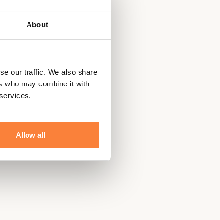
propylène, Élasthanne
About
se our traffic. We also share
ers who may combine it with
 services.
Allow all