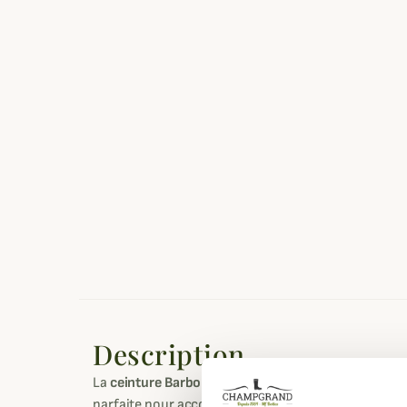
Description
La
ceinture Barbour Webbing
combine élégance déc
parfaite pour accompagner vos tenues estivales ou 