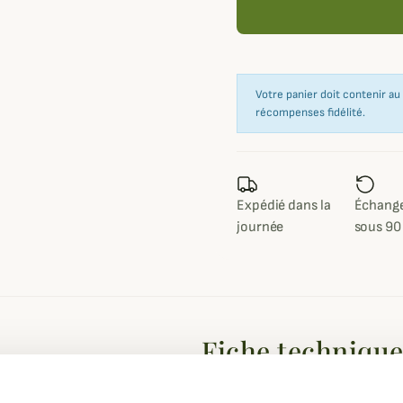
Votre panier doit contenir a
récompenses fidélité.
Expédié dans la
Échange
journée
sous 90
Fiche techniqu
ontractée et confort moderne,
Coloris
Bleu, Gris
vos looks du quotidien.