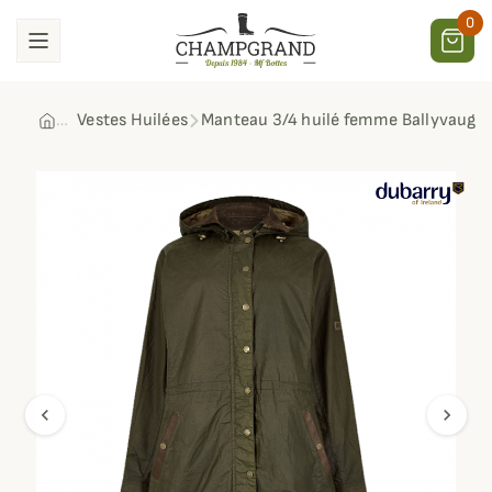
0
Vestes Huilées
Manteau 3/4 huilé femme Ballyvaugh
chevron_left
chevron_right