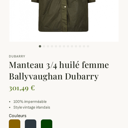
zoom_out_map
DUBARRY
Manteau 3/4 huilé femme
Ballyvaughan Dubarry
301,49 €
100% imperméable
Style vintage irlandais
Couleurs