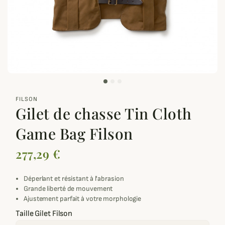
zoom_out_map
FILSON
Gilet de chasse Tin Cloth
Game Bag Filson
277,29 €
Déperlant et résistant à l'abrasion
Grande liberté de mouvement
Ajustement parfait à votre morphologie
Taille Gilet Filson