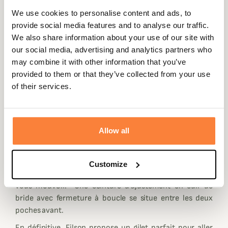
We use cookies to personalise content and ads, to
Au départ, ce gilet Filson était utilisé par les "workers",
provide social media features and to analyse our traffic.
ouvriers dans les industries américaines qui
We also share information about your use of our site with
nécessitaient des vêtements solides face aux différentes
our social media, advertising and analytics partners who
manipulations d'outils et d'une travail manuel d'une
may combine it with other information that you’ve
manière générale.
provided to them or that they’ve collected from your use
Ce Gilet de chasse Tin Cloth Filson est composé de 3
of their services.
compartiments bien distincts, deux très larges poches
avec rabat à pression sur l'avant, vous offrant un
rangement pour vos munitions ou accessoires et un très
Allow all
grand carnier dans le dos vous offrant assez de place
pour plusieurs oiseaux ou gibiers à poil.
Le Gilet Tin Cloth Filson est réglable par 2 sangles
Customize
idéalement situées, ne vous empêchant pas de tirer ou de
vous mouvoir. Une ceinture d'ajustement en cuir de
bride avec fermeture à boucle se situe entre les deux
poches avant.
En définitive, Filson propose un gilet parfait pour aller