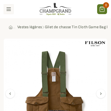
0
Vestes légères
Gilet de chasse Tin Cloth Game Bag Fi
chevron_left
chevron_right