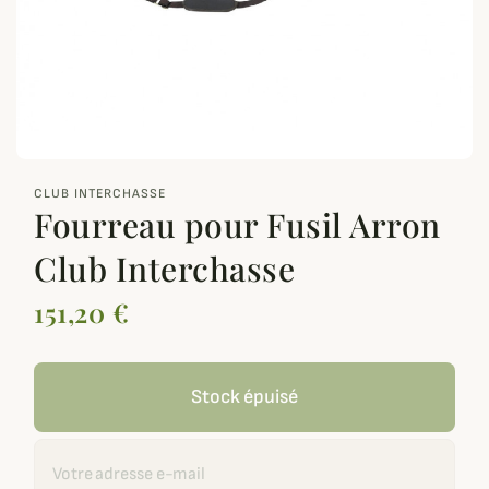
zoom_out_map
CLUB INTERCHASSE
Fourreau pour Fusil Arron
Club Interchasse
151,20 €
Stock épuisé
Recevoir une alerte