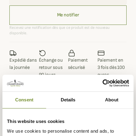
Me notifier
Recevez une notification dès que ce produit est de nouveau
disponible.
Expédié dans
Échange ou
Paiement
Paiement en
la journée
retour sous
sécurisé
3 fois dès 100
90 jours
euros
Consent
Details
About
Description
This website uses cookies
Club Interchasse vous propose de découvrir son fourreau
We use cookies to personalise content and ads, to
pour fusil Arron, parfait pour une journée de battue, ce