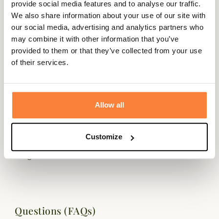
provide social media features and to analyse our traffic.
fourreau vous permettra d'emporter votre fusil avec
We also share information about your use of our site with
vous en toute sécurité.
our social media, advertising and analytics partners who
Doté d'un grand zip sur la longueur et une poche sur le
may combine it with other information that you’ve
côté à l'avant, ce fourreau Arron de chez Club
provided to them or that they’ve collected from your use
Interchasse dispose d'un design sobre et élégant.
of their services.
Composé de coton et d'empiècement en cuir de Buffle.,
ce fourreau Arron sera durable dans le temps grâce à sa
conception solide. Il possède une doublure en faux
Allow all
moutons.
Ce fourreau pour fusil Arron Club Interchasse dispose de
Customize
2 sangles pour le porter en bandoulière ou bien à la main.
Longueur : 130cm
Questions (FAQs)