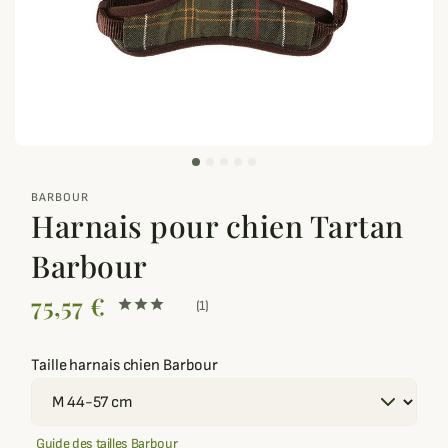
zoom_out_map
BARBOUR
Harnais pour chien Tartan
Barbour
75,57 €
(1)
Taille harnais chien Barbour
Guide des tailles Barbour