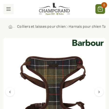
0
Colliers et laisses pour chien
Harnais pour chien Tar
chevron_left
chevron_right