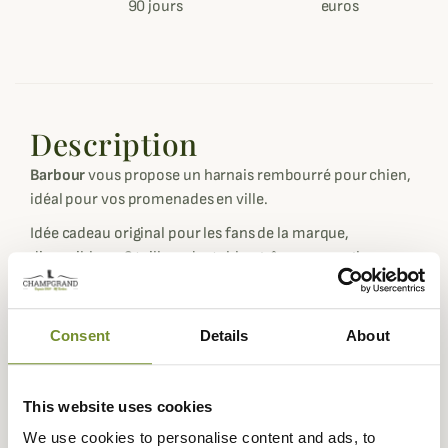
90 jours
euros
Description
Barbour
vous propose un harnais rembourré pour chien,
idéal pour vos promenades en ville.
Idée cadeau original pour les fans de la marque,
disponible en 3 tailles adaptables grâce aux sangles
présentes sur les cotés.
Pour compléter le look Barbour, il existe aussi la
laisse
Consent
Details
About
Tartan
et le
manteau Tartan
.
Pour choisir la taille idéale, mesurez le tour de thorax de
votre chien et choisissez la taille correspondante en
This website uses cookies
centimètres.
We use cookies to personalise content and ads, to