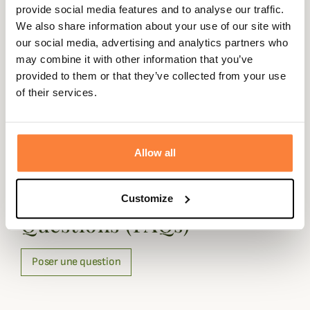
Fiche technique
provide social media features and to analyse our traffic.
We also share information about your use of our site with
Matières
100% Coton
our social media, advertising and analytics partners who
may combine it with other information that you’ve
Composition
100% Coton
provided to them or that they’ve collected from your use
Matière
Coton
of their services.
Coloris
Tartan
Allow all
Questions (FAQs)
Customize
Questions (FAQs)
Poser une question