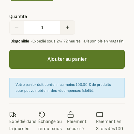
Quantité
remove
add
Disponible
·
Expédié sous 24/ 72 heures
·
Disponible en magasin
Ajouter au panier
Votre panier doit contenir au moins 100,00 € de produits
pour pouvoir obtenir des récompenses fidélité.
Expédié dans
Échange ou
Paiement
Paiement en
la journée
retour sous
sécurisé
3 fois dès 100