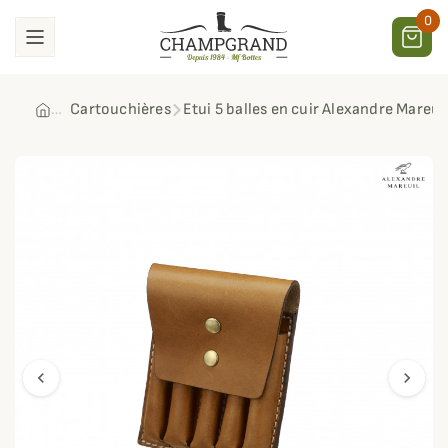
0
Cartouchières
Etui 5 balles en cuir Alexandre Mareui
chevron_left
chevron_right