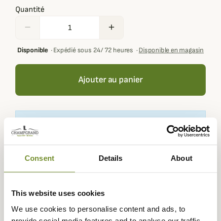
Quantité
remove
add
Disponible
·
Expédié sous 24/ 72 heures
·
Disponible en magasin
Ajouter au panier
Votre panier doit contenir au moins 100,00 € de produits
pour pouvoir obtenir des récompenses fidélité.
Consent
Details
About
Expédié dans
Échange ou
Paiement
Paiement en
This website uses cookies
la journée
retour sous
sécurisé
3 fois dès 100
90 jours
euros
We use cookies to personalise content and ads, to
provide social media features and to analyse our traffic.