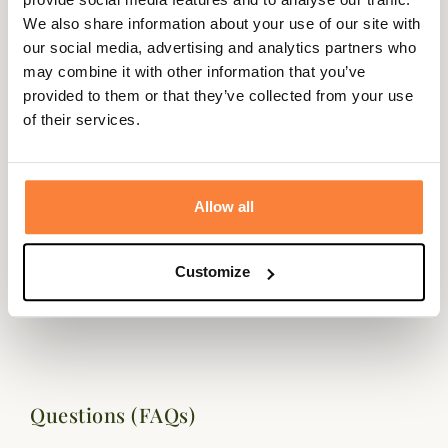
We also share information about your use of our site with
our social media, advertising and analytics partners who
may combine it with other information that you’ve
provided to them or that they’ve collected from your use
Description
of their services.
Alexandre Mareuil vous propose ce superbe étui en cuir
d'une capacité de 5 balles.
Il possède un rabat avec 2 hauteurs pour les différents
Allow all
calibres de carabine et des passants pour l'accrocher à la
ceinture.
Customize
Le cuir utilisé par le célèbre maroquinier Alexandre
Mareuil est de première qualité.
Questions (FAQs)