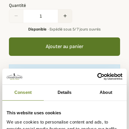
Quantité
remove
add
Disponible
·
Expédié sous 5/ 7 jours ouvrés
Ajouter au panier
En achetant ce produit vous gagnerez
5,00 €
grâce à notre
programme de fidélité. Votre panier totalisera
5,00 €
.
Consent
Details
About
Expédié dans
Échange ou
Paiement
Paiement en
This website uses cookies
la journée
retour sous
sécurisé
3 fois dès 100
90 jours
euros
We use cookies to personalise content and ads, to
provide social media features and to analyse our traffic.