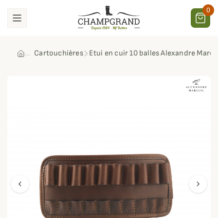
0
Cartouchières
Etui en cuir 10 balles Alexandre Mareu
chevron_left
chevron_right