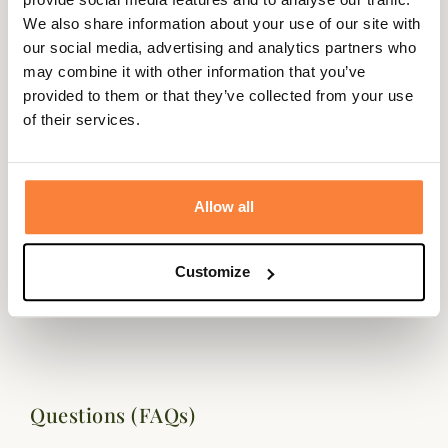
We also share information about your use of our site with
our social media, advertising and analytics partners who
may combine it with other information that you’ve
provided to them or that they’ve collected from your use
Description
of their services.
Alexandre Mareuil vous propose cet étui en cuir 10 balles
fabriqué en France.
Cet étui ne possède pas de rabat pour un accès plus
Allow all
rapide aux munitions. Il est équipé de 2 passant pour
accrocher l'étui à votre ceinture.
Customize
Le cuir utilisé par le célèbre maroquinier Alexandre
Mareuil est de première qualité.
Questions (FAQs)