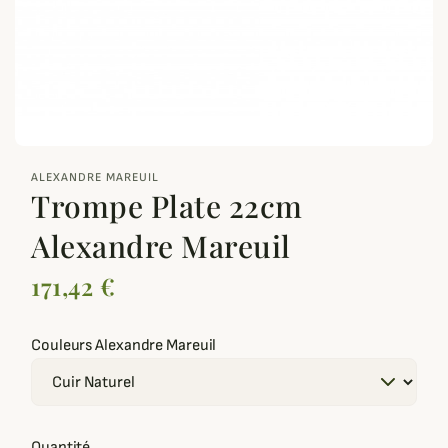
zoom_out_map
ALEXANDRE MAREUIL
Trompe Plate 22cm
Alexandre Mareuil
171,42 €
Couleurs Alexandre Mareuil
Quantité