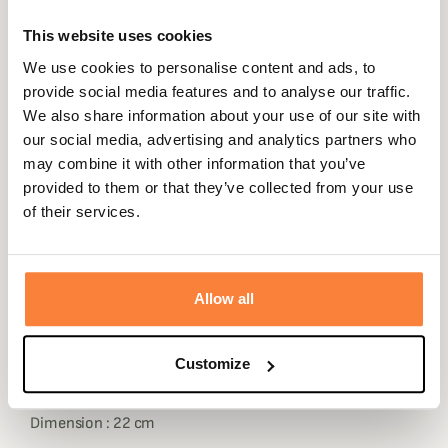
This website uses cookies
We use cookies to personalise content and ads, to
Description
provide social media features and to analyse our traffic.
We also share information about your use of our site with
Alexandre Mareuil vous propose cette trompe plate
our social media, advertising and analytics partners who
MADE IN FRANCE.
may combine it with other information that you’ve
Cette trompe plate est entièrement gainée de cuir à
provided to them or that they’ve collected from your use
l'exception de l'embouchure, cette pibole est plus
of their services.
discrète et plus chic qu'une pibole en laiton classique de
part sa petite taille et du cuir gainé à la main.
Alexandre Mareuil à doté cette trompe plate d'une lanière
Allow all
en cuir pour la porter sur l'épaule.
Les cuirs utilisés par le célèbre maroquinier Alexandre
Customize
Mareuil sont de première qualité et sont fabriqués en
France.
Dimension : 22 cm