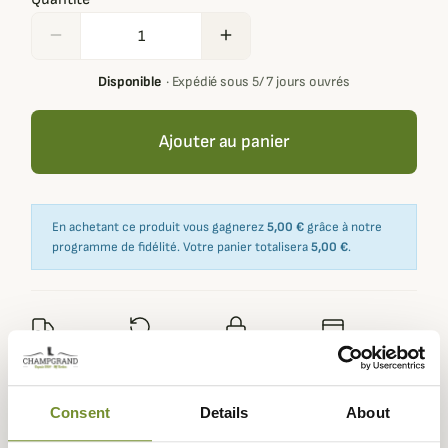
remove
add
Disponible
·
Expédié sous 5/ 7 jours ouvrés
Ajouter au panier
En achetant ce produit vous gagnerez
5,00 €
grâce à notre
programme de fidélité. Votre panier totalisera
5,00 €
.
Expédié dans
Échange ou
Paiement
Paiement en
la journée
retour sous
sécurisé
3 fois dès 100
90 jours
euros
Consent
Details
About