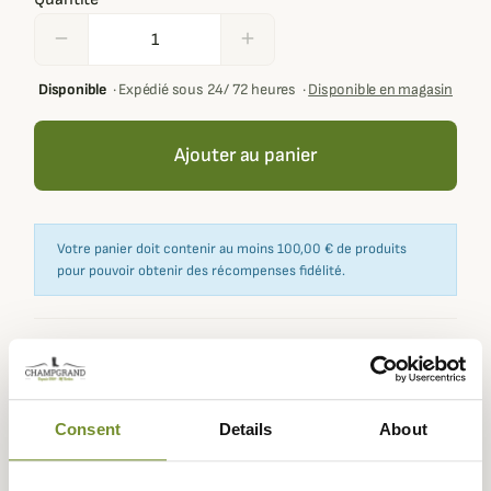
remove
add
Disponible
·
Expédié sous 24/ 72 heures
·
Disponible en magasin
Ajouter au panier
Votre panier doit contenir au moins 100,00 € de produits
pour pouvoir obtenir des récompenses fidélité.
Expédié dans
Échange ou
Paiement
Paiement en
la journée
retour sous
sécurisé
3 fois dès 100
Consent
Details
About
90 jours
euros