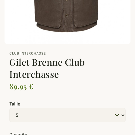
zoom_out_map
CLUB INTERCHASSE
Gilet Brenne Club
Interchasse
89,95 €
Taille
Quantité