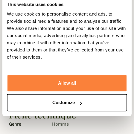
This website uses cookies
We use cookies to personalise content and ads, to
provide social media features and to analyse our traffic.
Description
We also share information about your use of our site with
our social media, advertising and analytics partners who
Club Interchasse
vous propose un très sobre mais
may combine it with other information that you’ve
élégant gilet de chasse Brenne pour le début de saison.
provided to them or that they’ve collected from your use
Pratique, léger et résistant il pourra vous accompagner
of their services.
partout à la chasse au petit gibier.
Conçu dans une toile de coton & élasthanne, il est très
agréable à porter.
Allow all
Comportant 2 grandes poches à cartouches grande
capacité, 1 poche interne et un grand carnier, vous serez
équipé pour votre session chasse.
Customize
Fiche technique
Genre
Homme