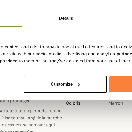
Details
e content and ads, to provide social media features and to analy
 our site with our social media, advertising and analytics partn
Fiche techniqu
 provided to them or that they’ve collected from your use of their
eantes, les
Hunter GTX de Crispi
Hauteur de Tige
24
 en quête de fiabilité, de
en cm
Customize
ontagneux, aux plateaux ou aux
Membrane
GORE-TEX
éabilité
et une isolation efficace
sation prolongée.
Coloris
Marron
arfaite tout en permettant une
 l’aise tout au long de la marche.
 une structure innovante qui