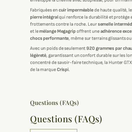
enveloppe la cheville avec souplesse, pour un maint
Fabriquées en
cuir imperméable
de haute qualité, l
pierre intégral
qui renforce la durabilité et protèg
frottements contre la roche. Leur
semelle interméd
et le
mélange Megagrip
offrent une
adhérence exce
chocs performante
, même sur terrains glissants ou
Avec un poids de seulement
920 grammes par cha
légèreté
, garantissant un confort durable sur les lo
concentré de savoir-faire technique, la Hunter GTX i
de la marque
Crispi
.
Questions (FAQs)
Questions (FAQs)