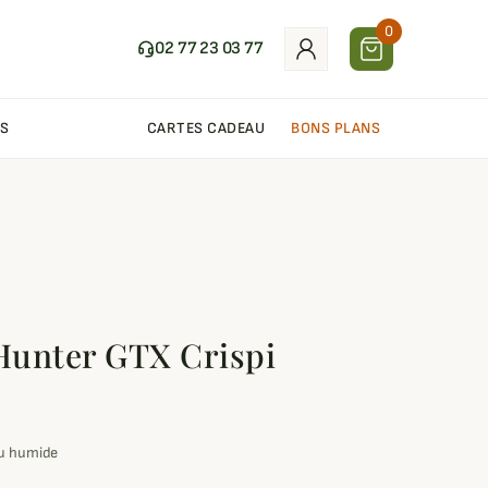
0
02 77 23 03 77
S
CARTES CADEAU
BONS PLANS
Hunter GTX Crispi
eu humide