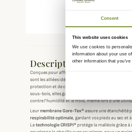
Consent
This website uses cookies
We use cookies to personalis
information about your use of
Description
other information that you’ve
Conçues pour affronter les conditions les plus exig
sont les alliées idéales des chasseurs et randonneurs
protection et de confort. Adaptées aux terrains m
sous-bois, elles garantissent une
excellente imperm
contre l’humidité et le froid, même lors d’une utili
Leur
membrane Gore-Tex®
assure une étanchéité p
respirabilité optimale
, gardant vos pieds au sec et à
La
technologie CRISPI®
protège la malléole grâce à