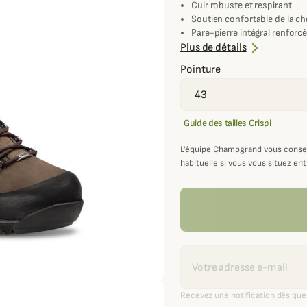
Cuir robuste et respirant
Soutien confortable de la che
Pare-pierre intégral renforc
Adhérence Vibram Megagrip
Plus de détails
Amorti performant et stable
Pointure
Légèreté pour longues marc
Guide des tailles Crispi
L’équipe Champgrand vous conse
habituelle si vous vous situez ent
Recevoir une alerte
Recevez une notification dès que 