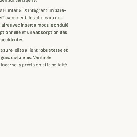
ien sûr sans gêne.
es Hunter GTX intègrent un
pare-
e efficacement des chocs ou des
iaire avec insert à module ondulé
ptionnelle
et une
absorption des
 accidentés.
ussure
, elles allient
robustesse et
ngues distances. Véritable
ncarne la précision et la solidité