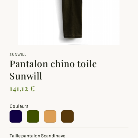
zoom_out_map
SUNWILL
Pantalon chino toile
Sunwill
141,12 €
Couleurs
Taille pantalon Scandinave