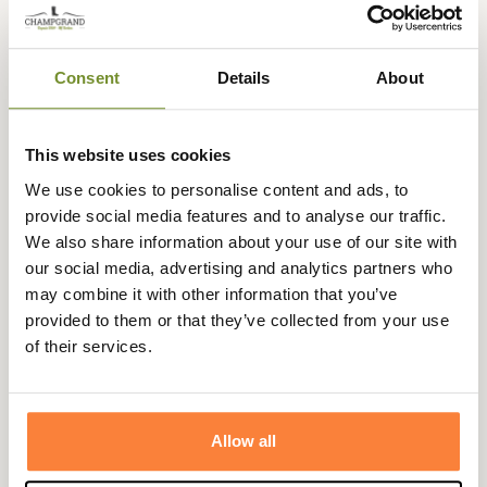
Expédié dans
Échange ou
Paiement
Paiement en
la journée
retour sous
sécurisé
3 fois dès 100
90 jours
euros
Consent
Details
About
This website uses cookies
We use cookies to personalise content and ads, to
Description
provide social media features and to analyse our traffic.
We also share information about your use of our site with
Sunwill
, leader mondial du pantalon Lifestyle vous
our social media, advertising and analytics partners who
propose une gamme de pantalon en toile de qualité pour
may combine it with other information that you’ve
vous accompagner au quotidien.
provided to them or that they’ve collected from your use
of their services.
Extensible et élégant le pantalon en toile Sunwill est très
agréable à porter, il est taillé dans une coupe moderne
qui flatte votre silhouette.
Vous remarquerez les finitions discrètes du pantalon en
Allow all
toile Sunwill qui permettent de donner une touche de