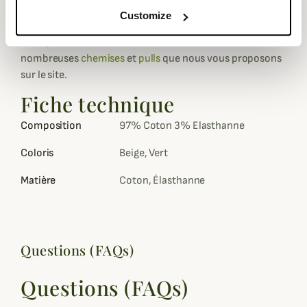
style supplémentaire.
Customize
Le pantalon en toile sunwill est disponible en 3 coloris,
vous pourrez facilement les assortir avec l'une des
nombreuses
chemises
et
pulls
que nous vous proposons
sur le site.
Fiche technique
Composition
97% Coton 3% Elasthanne
Coloris
Beige, Vert
Matière
Coton, Élasthanne
Questions (FAQs)
Questions (FAQs)