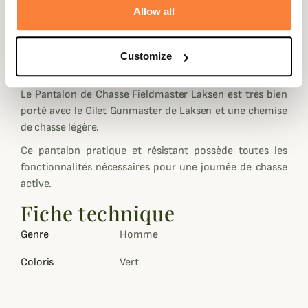
Le pantalon de chasse Fieldmaster possède une coupe
Allow all
ajustée avec des poches zippés aux cuisses et des poches
latérales à la taille pour un accès facile ainsi que deux
poches zippées à l'arrière pour garder les objets de valeur
Customize
en sécurité.
Le Pantalon de Chasse Fieldmaster Laksen est très bien
porté avec le Gilet Gunmaster de Laksen et une chemise
de chasse légère.
Ce pantalon pratique et résistant possède toutes les
fonctionnalités nécessaires pour une journée de chasse
active.
Fiche technique
Genre
Homme
Coloris
Vert