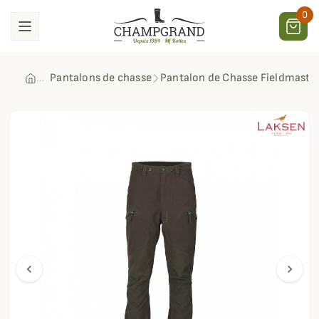
0
Pantalons de chasse
Pantalon de Chasse Fieldmaste
chevron_left
chevron_right