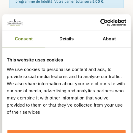
programme de fidélité. Votre panier totalisera
5,00 €
.
Expédié dans
Échange ou
Paiement
Paiement en
Consent
Details
About
la journée
retour sous
sécurisé
3 fois dès 100
90 jours
euros
This website uses cookies
We use cookies to personalise content and ads, to
provide social media features and to analyse our traffic.
We also share information about your use of our site with
Description
our social media, advertising and analytics partners who
Laksen
vous propose le Pantalon de Chasse Fieldmaster
may combine it with other information that you’ve
qui est un pantalon de chasse équipé du système CTX
provided to them or that they’ve collected from your use
Waterstop résistant aux intempéries. Les genoux sont
of their services.
articulés pour une totale liberté de mouvement dans
tous les types de terrains.