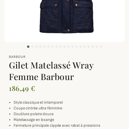
zoom_out_map
BARBOUR
Gilet Matelassé Wray
Femme Barbour
186,49 €
Style classique et intemporel
Coupe cintrée ultra féminine
Doublure polaire douce
Matelassage en losange
Fermeture principale zippée avec rabat à pressions