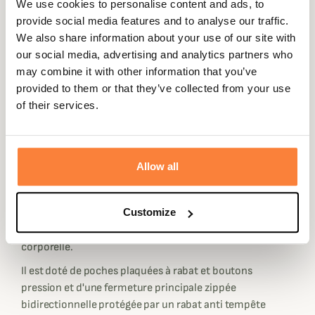
We use cookies to personalise content and ads, to
Sa coupe courte et près du corps met en valeur la
provide social media features and to analyse our traffic.
silhouette féminine et s'accorde ainsi à tous les looks :
We also share information about your use of our site with
décontracté, habillé, pour la ville ou bien la campagne. La
our social media, advertising and analytics partners who
taille est dotée d'un système d'ajustement à deux
may combine it with other information that you’ve
boutons pression en fonction de votre volonté.
provided to them or that they’ve collected from your use
of their services.
Retrouvez le célèbre matelassage en diamant, synonyme
d'élégance et d'authenticité pour vous suivre au
quotidien. A porter seul ou bien en superposition d'un
pull et sous une veste par temps froid, ce gilet sera votre
Allow all
meilleur allié. A l'instar du
Gilet Matelassé Otterburn
Barbour pour femme
, le modèle Wray dispose d'une
Customize
doublure en polaire douce et chaude pour une protection
supplémentaire et une meilleure isolation de la chaleur
corporelle.
Il est doté de poches plaquées à rabat et boutons
pression et d'une fermeture principale zippée
bidirectionnelle protégée par un rabat anti tempête