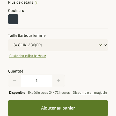
Ajustement possible à la taille
Plus de détails
Modèle décliné du gilet
Otterburn
Couleurs
Taille Barbour femme
Guide des tailles Barbour
Quantité
remove
add
Disponible
·
Expédié sous 24/ 72 heures
·
Disponible en magasin
Ajouter au panier