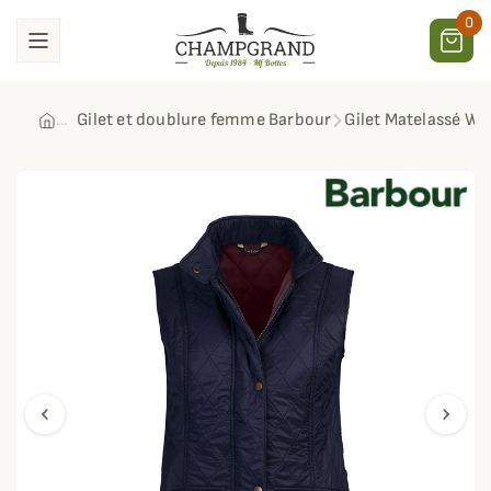
0
Gilet et doublure femme Barbour
Gilet Matelassé W
chevron_left
chevron_right