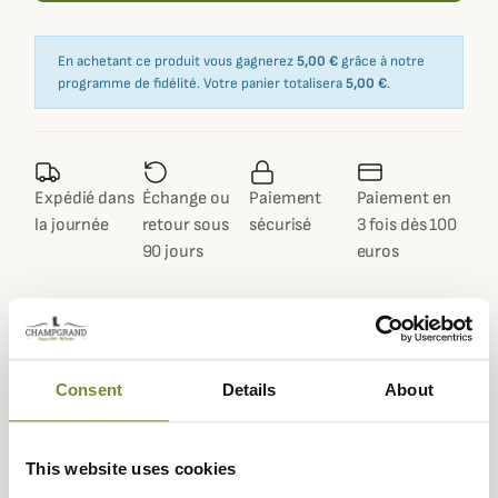
En achetant ce produit vous gagnerez
5,00 €
grâce à notre
programme de fidélité. Votre panier totalisera
5,00 €
.
Expédié dans
Échange ou
Paiement
Paiement en
la journée
retour sous
sécurisé
3 fois dès 100
90 jours
euros
Consent
Details
About
Description
La marque
Barbour
est fière de vous présenter le
Gilet
Matelassé Wray
, qui est un vêtement pour
femme
chic
This website uses cookies
avec un design à la fois classique et intemporel.