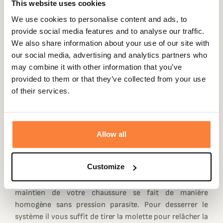
This website uses cookies
Montantes, elle vous maintiendrons parfaitement la
We use cookies to personalise content and ads, to
cheville et le bas du mollet pour vos longues journées de
provide social media features and to analyse our traffic.
chasse.
We also share information about your use of our site with
Elles sont dotées de la très reconnue membrane Gore-
our social media, advertising and analytics partners who
Tex, vous assurant une étanchéité totale et à la fois une
may combine it with other information that you’ve
respirabilité lors d'une chasse active ou d'une longue
provided to them or that they’ve collected from your use
marche.
of their services.
Chiruca équipe ses chaussures Dogo Boa GTX de semelles
Vibram, Leader mondial de la semelle en caoutchouc.
Elles vous procurerons une bonne accroche et sont
Allow all
relativement rigide mais vous procure un confort
d'utilisation accru.
Customize
Le système de laçage rapide Boa, dont la réputation n'est
plus à faire, vous assure un serrage au millimètre près, le
maintien de votre chaussure se fait de manière
homogène sans pression parasite. Pour desserrer le
système il vous suffit de tirer la molette pour relâcher la