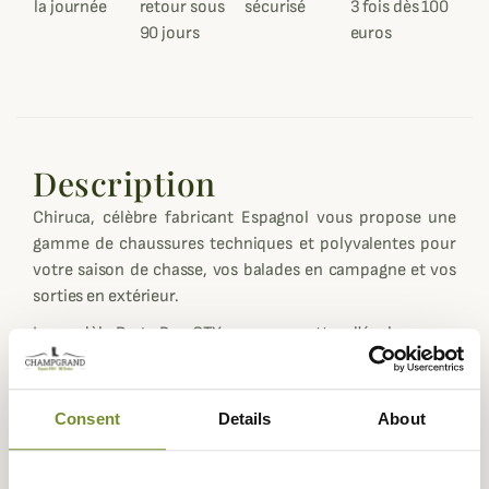
la journée
retour sous
sécurisé
3 fois dès 100
90 jours
euros
Description
Chiruca, célèbre fabricant Espagnol vous propose une
gamme de chaussures techniques et polyvalentes pour
votre saison de chasse, vos balades en campagne et vos
sorties en extérieur.
Le modèle Dogo Boa GTX vous permettra d'évoluer avec
un grand confort aussi bien en terrain accidenté, en
plaine ou encore en forêt.
Consent
Details
About
Les chaussures Chiruca Dogo Boa GTX sont
confectionnées dans le très solide cuir grainé hydrofuge
et déperlant qui a fait la belle réputation de la marque.