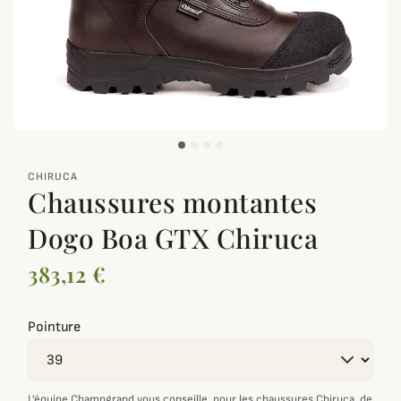
zoom_out_map
CHIRUCA
Chaussures montantes
Dogo Boa GTX Chiruca
383,12 €
Pointure
L’équipe Champgrand vous conseille,
pour les chaussures Chiruca
, de