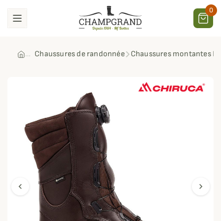
0
Chaussures de randonnée
Chaussures montantes Do
chevron_left
chevron_right