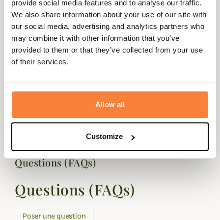
provide social media features and to analyse our traffic.
Elle est dotée d'un fil amovible dans son rebord pour
We also share information about your use of our site with
garder une position fixe et vous assurer une bonne
our social media, advertising and analytics partners who
visibilité.
may combine it with other information that you’ve
Son cordon de serrage vous permettra un ajustement
provided to them or that they’ve collected from your use
parfait.
of their services.
Fiche technique
Coloris
Bleu, Marron, Noir, Vert
Allow all
Matière
Coton huilé
Customize
Questions (FAQs)
Questions (FAQs)
Poser une question