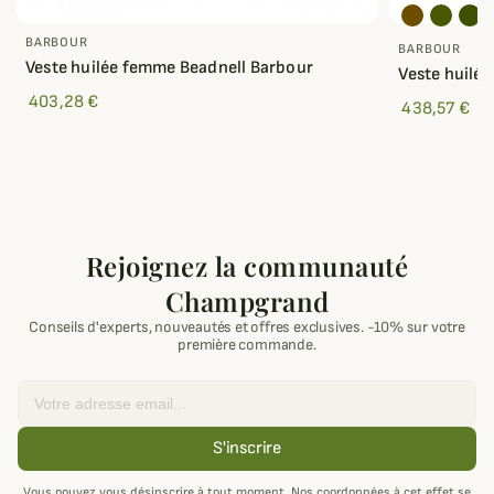
BARBOUR
BARBOUR
Veste huilée femme Beadnell Barbour
Veste huilé
403,28 €
438,57 €
Rejoignez la communauté
Champgrand
Conseils d'experts, nouveautés et offres exclusives. -10% sur votre
première commande.
Email
S'inscrire
Vous pouvez vous désinscrire à tout moment. Nos coordonnées à cet effet se