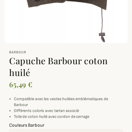
zoom_out_map
BARBOUR
Capuche Barbour coton
huilé
65,49 €
Compatible avec les vestes huilées emblématiques de
Barbour
Différents coloris avec tartan associé
Toile de coton huilé avec cordon de serrage
Couleurs Barbour