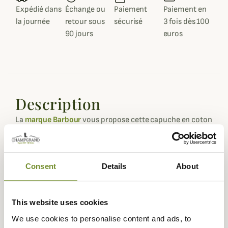
Expédié dans
Échange ou
Paiement
Paiement en
la journée
retour sous
sécurisé
3 fois dès 100
90 jours
euros
Description
La
marque Barbour
vous propose cette capuche en coton
huilé pour venir compléter votre veste Barbour
Beadnell
,
Beaufort
,
Bedale
,
Ashby
ou
Moorland
.
Cette capuche en coton huilé est disponible dans
Consent
Details
About
différents coloris : vert olive, sage, bleu marine, marron
ou noir en taille unique.
This website uses cookies
Chaque coloris dispose de son propre tartan intérieur qui
viendra se coordonner avec votre veste du même coloris.
We use cookies to personalise content and ads, to