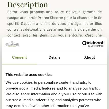
Description
Peltor vous propose une toute nouvelle gamme de
casque anti-bruit Protec Shooter pour la chasse et le tir
sportif. Capable à la fois de vous protéger les oreilles
contre les détonations des armes feu mais de garder un
contact avec les gens qui vous entoure, c'est une
excellente alternative pour ne pas perdre d'audition au
fur et a lesure des saisons de chasse.
Avec le Protac Shooter, 3M Peltor propose un tout
Consent
Details
About
nouveau casque à modulation sonore conforme aux
standards de haute qualité de la marque qui met cette
technologie à la portée du plus grand nombre.
This website uses cookies
Il offre un confort d’utilisation exceptionnelle avec une
We use cookies to personalise content and ads, to
atténuation des bruits forts de 32db (SNR) et une
provide social media features and to analyse our traffic.
amplification des bruits faibles jusqu’à +8db permettant
We also share information about your use of our site with
aux tireurs de rester connecté à leur environnement.
our social media, advertising and analytics partners who
may combine it with other information that you’ve
Le Peltor Protac Shooter est doté de coquilles à double