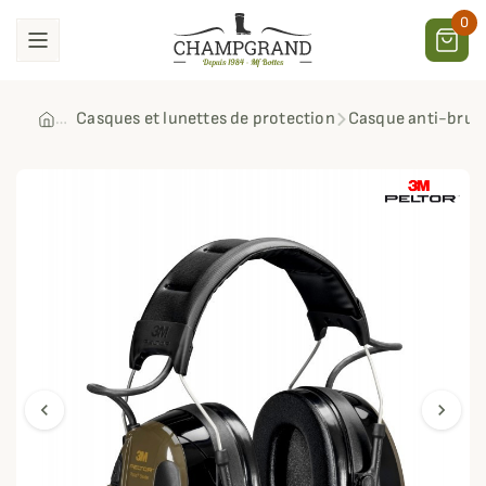
0
Casques et lunettes de protection
Casque anti-bruit
chevron_left
chevron_right