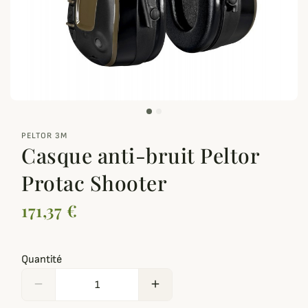
zoom_out_map
PELTOR 3M
Casque anti-bruit Peltor
Protac Shooter
171,37 €
Quantité
remove
add