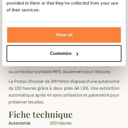
provided to them or that they’ve collected from your use
compartiment protégeant l’électronique de l’oxydation
of their services.
liée à l’humidité et à la sudation. Les boutons de réglage
simplifiés sont utilisables même ganté. Le volume
d’écoute est réglable sur 5 niveaux, à l’allumage du
casque le dernier réglage reste mémorisé.
Allow all
Un menu audio en Anglais uniquement vous guidera dans
son utilisation.
Customize
Une prise jack standard 3.5 mm vous permet de relier
votre casque à une radio, un téléphone, un smartphone
ou un lecteur portable MP3, seulement pour l’écoute.
Le Protac Shooter de 3M Peltor dispose d’une autonomie
de 100 heures grâce à deux piles AA LR6. Une extinction
automatique après 4h sans utilisation et paramétré pour
préserver les piles.
Fiche technique
Autonomie
100 Heures