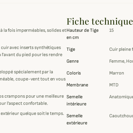
Fiche techniqu
 la fois imperméables, solides et
Hauteur de Tige
15
en cm
 cuir avec inserts synthétiques
Tige
Cuir pleine 
à l'avant du pied pour les rendre
Genre
Femme, H
loppé spécialement par la
Coloris
Marron
rméable, coupe-vent tout en vous
Membrane
MTD
ros crampons pour une meilleure
Semelle
Anatomique
ur l'aspect confortable.
intérieure
 extérieur quelque soit le temps.
Semelle
Caoutchouc
extérieure