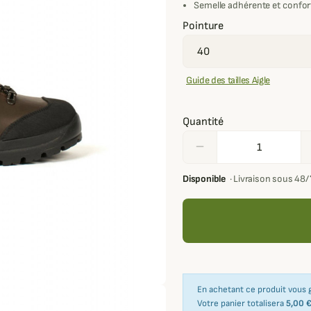
Semelle adhérente et confor
Pointure
Guide des tailles Aigle
Quantité
remove
Disponible
·
Livraison sous 48
En achetant ce produit vous
Votre panier totalisera
5,00 