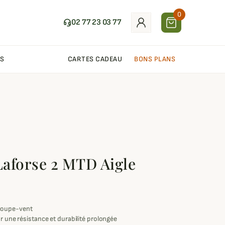
0
02 77 23 03 77
S
CARTES CADEAU
BONS PLANS
aforse 2 MTD Aigle
coupe-vent
r une résistance et durabilité prolongée