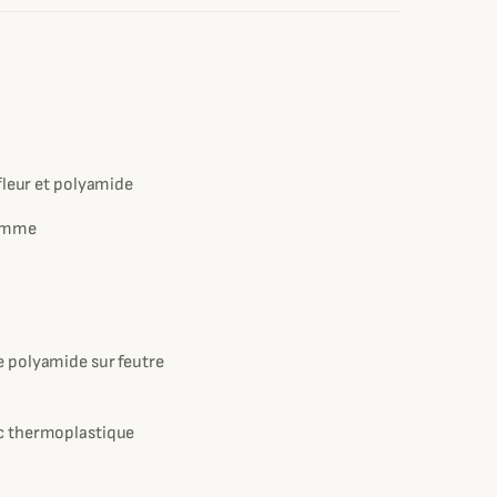
e
fleur et polyamide
omme
 polyamide sur feutre
 thermoplastique