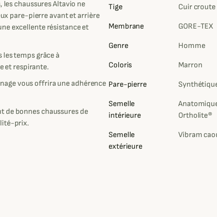
, les chaussures Altavio ne
Tige
Cuir croute
eux pare-pierre avant et arrière
Membrane
GORE-TEX
ne excellente résistance et
Genre
Homme
s les temps grâce à
Coloris
Marron
et respirante.
nage vous offrira une adhérence
Pare-pierre
Synthétique
Semelle
Anatomique
nt de bonnes chaussures de
intérieure
Ortholite®
ité-prix.
Semelle
Vibram cao
extérieure