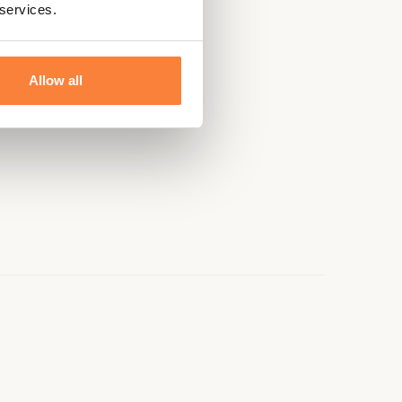
 services.
Allow all
e