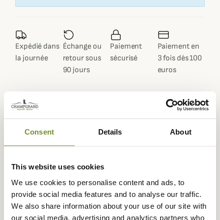
Expédié dans
Échange ou
Paiement
Paiement en
la journée
retour sous
sécurisé
3 fois dès 100
90 jours
euros
Description
Consent
Details
About
Avec la gamme Parcours® 2,
Aigle
a mis au point "la
première botte anti-fatigue" vous permettant de
This website uses cookies
marcher longtemps confortablement.
We use cookies to personalise content and ads, to
Grâce à sa semelle tridensité en caoutchouc et un
provide social media features and to analyse our traffic.
coussin amortissant au niveau du talon, la botte
We also share information about your use of our site with
Parcours® offre un véritable confort pour vous déplacer
our social media, advertising and analytics partners who