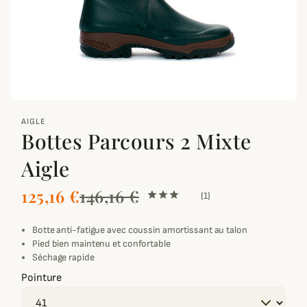
zoom_out_map
AIGLE
Bottes Parcours 2 Mixte
Aigle
125,16 €
146,16 €
(1)
Botte anti-fatigue avec coussin amortissant au talon
Pied bien maintenu et confortable
Séchage rapide
Pointure