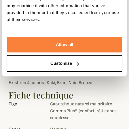
sans vous fatiguer.
may combine it with other information that you’ve
provided to them or that they’ve collected from your use
Le coussin amortissant agit comme un ressort pour vous
of their services.
restituer une partie de l’énergie de la marche. Le pied est
maintenu fermement avec une forme ajustée à la
cheville. La semelle intérieure est en mousse absorbante
sur une base de caoutchouc doublée Softex®.
Allow all
L’intérieur de la botte en polyester sèche rapidement
pour un confort optimal. C'est une botte de fabrication
Customize
Française, idéale pour une utilisation occasionnelle par
temps doux.
Existe en 4 coloris : Kaki, Brun, Noir, Bronze
Fiche technique
Tige
Caoutchouc naturel majoritaire
Gomma Plus® (confort, résistance,
souplesse)