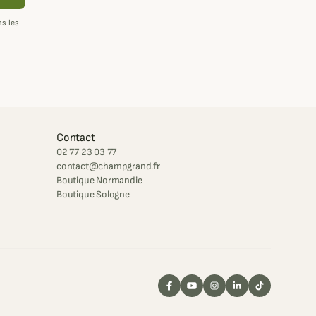
s les
Contact
02 77 23 03 77
contact@champgrand.fr
Boutique Normandie
Boutique Sologne