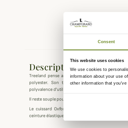
Consent
This website uses cookies
Description
We use cookies to personalis
Treeland pense aussi aux enfants avec ce cuis
information about your use of
polyester. Son tissu est anti-ronce et imper
other information that you’ve
polyvalence d'utilisation aussi bien pour la plaine qu
Il reste souple pour disposer d'une très bonne lib
Le cuissard Oxford est proposé en coloris vert
ceinture élastique pour plus de confort. Il possèd