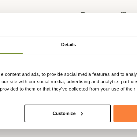
Expédié dans la
Échange
journée
sous 90
Details
Fiche techniqu
e content and ads, to provide social media features and to analy
sard Orxford composé à 100% de
Genre
Enfant
 our site with our social media, advertising and analytics partn
méable ce qui lui procure une
 provided to them or that they’ve collected from your use of their
Coloris
Vert
e le bois.
erté de mouvement.
Customize
 avec un tramage spécial et une
e également 1 poche repose-main.