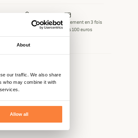
 ou retour
Paiement sécurisé
Paiement en 3 fois
 jours
dès 100 euros
About
e
se our traffic. We also share
ers who may combine it with
 services.
Allow all