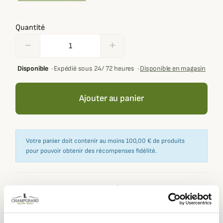
Quantité
remove
add
Disponible
·
Expédié sous 24/ 72 heures
·
Disponible en magasin
Ajouter au panier
Votre panier doit contenir au moins 100,00 € de produits
pour pouvoir obtenir des récompenses fidélité.
Expédié dans
Échange ou
Paiement
Paiement en
la journée
retour sous
sécurisé
3 fois dès 100