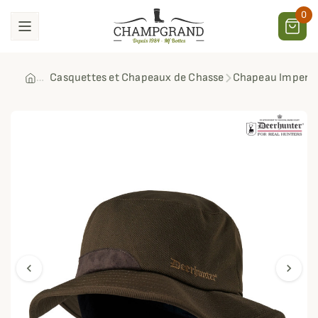
0
Casquettes et Chapeaux de Chasse
Chapeau Impermé
chevron_left
chevron_right