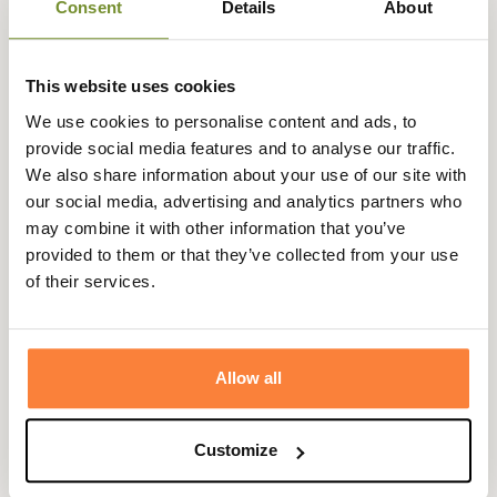
90 jours
euros
Consent
Details
About
This website uses cookies
We use cookies to personalise content and ads, to
Description
provide social media features and to analyse our traffic.
We also share information about your use of our site with
Deerhunter vous propose le chapeau Muflon vous
our social media, advertising and analytics partners who
protégeant efficacement des intempéries grâce à la
may combine it with other information that you’ve
membrane Deer-Tex®. En effet, cette membrane
provided to them or that they’ve collected from your use
développée par DeerHunter est imperméable à l'eau, au
of their services.
vent et respirante.
Pour votre sécurité, le haut du chapeau Muflon est
réversible en orange fluo.
Allow all
La protection contre est intempéries est complétée par
un rabat protégeant le cou est les oreilles.
Customize
Fiche technique