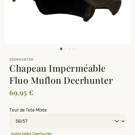
zoom_out_map
DEERHUNTER
Chapeau Imperméable
Fluo Muflon Deerhunter
69,95 €
Tour de Tete Mixte
Guide tailles Deerhunter