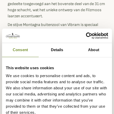
gedeelte toegevoegd aan het bovenste deel van de 31 cm
hoge schacht, wat het unieke ontwerp van de Filzmoos
laarzen accentueert.
De stijve Montagna buitenzool van Vibram is speciaal
ontworpen voor koude en ijzige omstandigheden, met
uitstekende grip op sneeuw. De uitneembare binnenzool
is ook gevoerd met een warme lamswollen voering. Op de
zool zitten ook traditionele Noorse handstiksels, die er
Consent
Details
About
niet alleen goed uitzien, maar ook beschermen tegen
water en duurzaamheid garanderen. Je kunt de schoen
dus in de toekomst laten repareren als de zool moe
This website uses cookies
wordt.
We use cookies to personalise content and ads, to
provide social media features and to analyse our traffic.
De rits aan de binnenkant van de laars maakt het
We also share information about your use of our site with
makkelijk om hem aan te trekken, en de leren inzet aan
our social media, advertising and analytics partners who
de binnenkant houdt de kou buiten.
may combine it with other information that you’ve
Gegevensblad
provided to them or that they’ve collected from your use
of their services.
Stengelhoogte