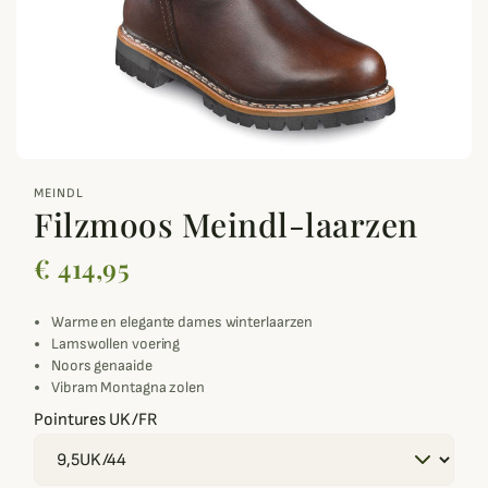
zoom_out_map
MEINDL
Filzmoos Meindl-laarzen
€ 414,95
Warme en elegante dames winterlaarzen
Lamswollen voering
Noors genaaide
Vibram Montagna zolen
Pointures UK/FR