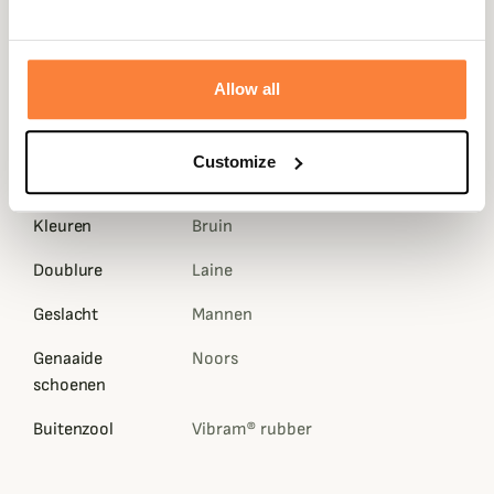
in cm
Land van
0
Allow all
vervaardiging
Gewicht in Gram
0
Customize
Stang
Aniline Cuir, Vilt
Kleuren
Bruin
Doublure
Laine
Geslacht
Mannen
Genaaide
Noors
schoenen
Buitenzool
Vibram® rubber