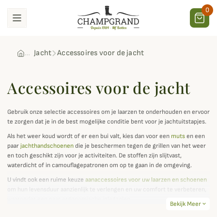
0
Jacht
Accessoires voor de jacht
Accessoires voor de jacht
Gebruik onze selectie accessoires om je laarzen te onderhouden en ervoor
te zorgen dat je in de best mogelijke conditie bent voor je jachtuitstapjes.
Als het weer koud wordt of er een bui valt, kies dan voor een
muts
en een
paar
jachthandschoenen
die je beschermen tegen de grillen van het weer
en toch geschikt zijn voor je activiteiten. De stoffen zijn slijtvast,
waterdicht of in camouflagepatronen om op te gaan in de omgeving.
U vindt ook een ruime keuze
aanaccessoires voor uw laarzen en schoenen
om hun levensduur aanzienlijk te verlengen en uw comfort te verbeteren,
waaronder een paar ergonomische inlegzolen.
Bekijk Meer
expand_more
Je vindt hier alle accessoires die je nodig hebt voor een geslaagde jacht,