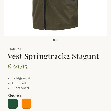
zoom_out_map
STAGUNT
Vest Springtrack2 Stagunt
€ 59,95
Lichtgewicht
Ademend
Functioneel
Kleuren