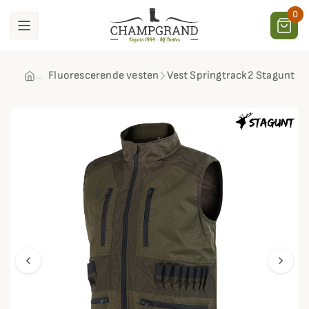
0
Fluorescerende vesten
Vest Springtrack2 Stagunt
chevron_left
chevron_right