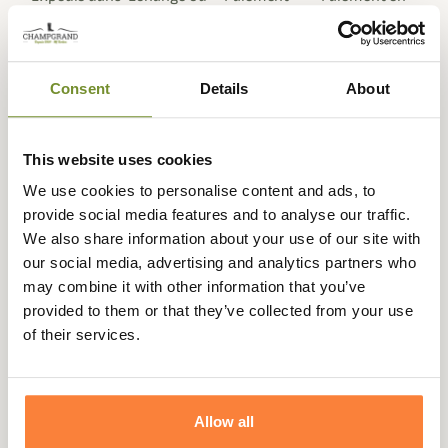
la journée
retour sous
sécurisé
3 fois dès 100
90 jours
euros
Consent
Details
About
This website uses cookies
Beschrijving
We use cookies to personalise content and ads, to
Stagunt presenteert de Springtrack2 stalking waistcoat,
provide social media features and to analyse our traffic.
perfect voor stalking en drives in het begin van het
We also share information about your use of our site with
seizoen. Deze ademende, ongevoerde bodywarmer van
our social media, advertising and analytics partners who
Stagunt volgt je tijdens het stalken in droog weer zonder
may combine it with other information that you’ve
je te belasten.
provided to them or that they’ve collected from your use
of their services.
Gemaakt van RIP STOP stof voor optimale bescherming
tegen agressieve vegetatie in vijandige omgevingen,
zodat je je geen zorgen hoeft te maken over
braamstruiken tijdens het vroege seizoen en scheuren
Allow all
voorkomt. Versterkte schouders voor comfort en