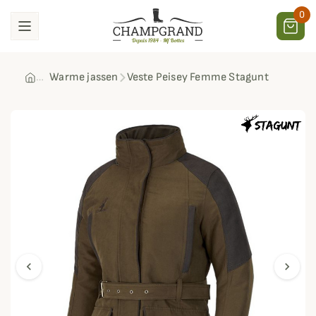
0
Warme jassen
Veste Peisey Femme Stagunt
chevron_left
chevron_right