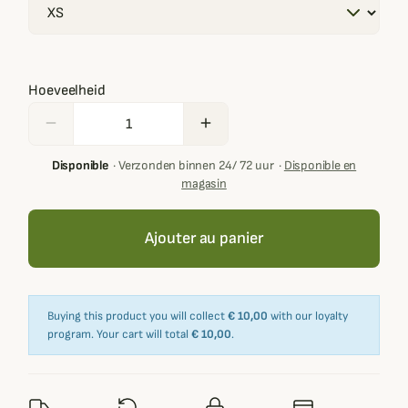
Hoeveelheid
remove
add
Disponible
·
Verzonden binnen 24/ 72 uur
·
Disponible en
magasin
Ajouter au panier
Buying this product you will collect
€ 10,00
with our loyalty
program. Your cart will total
€ 10,00
.