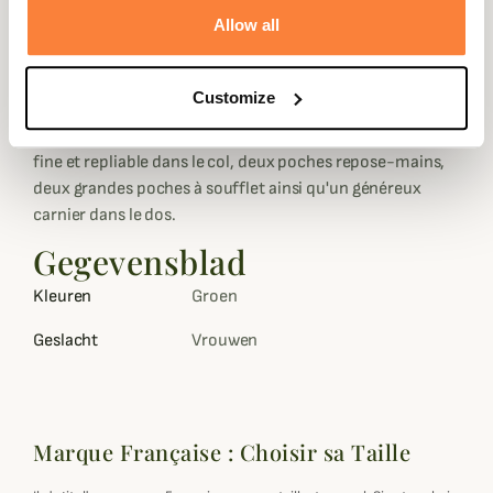
d'un extérieur 45% coton, 35% polyester, 20% nylon et
Allow all
d'une doublure 100% polyester.
Cette veste est dotée de coutures soudées pour garantir
Customize
sa résistance face à l'épreuve du temps. Vous retrouverez
aussi sur cette veste de chasse pour femme une capuche
fine et repliable dans le col, deux poches repose-mains,
deux grandes poches à soufflet ainsi qu'un généreux
carnier dans le dos.
Gegevensblad
Kleuren
Groen
Geslacht
Vrouwen
Marque Française : Choisir sa Taille