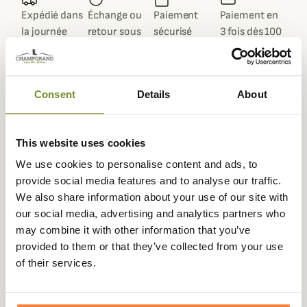
Expédié dans
Échange ou
Paiement
Paiement en
la journée
retour sous
sécurisé
3 fois dès 100
90 jours
euros
Consent
Details
About
Beschrijving
This website uses cookies
Stagunt vous propose sa veste ceinturée pour femme
We use cookies to personalise content and ads, to
Peisey. Une veste de chasse pour femme à la fois élégante
provide social media features and to analyse our traffic.
et fonctionnelle qui conviendra pour tout type de chasse.
We also share information about your use of our site with
our social media, advertising and analytics partners who
La veste Peisey est dotée d'une membrane imperméable
may combine it with other information that you’ve
et coup-vent pour vous garder à l'abri des intempéries en
provided to them or that they’ve collected from your use
toute circonstance. La taille ceinturée pour un
of their services.
ajustement optimale et les renforts suédés confèrent à
cette veste de chasse pour femme un style unique et chic
qui ne vous laissera pas indifférente. Elle se compose