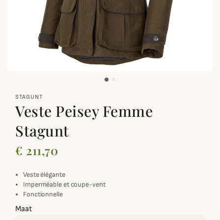
zoom_out_map
STAGUNT
Veste Peisey Femme
Stagunt
€ 211,70
Veste élégante
Imperméable et coupe-vent
Fonctionnelle
Maat