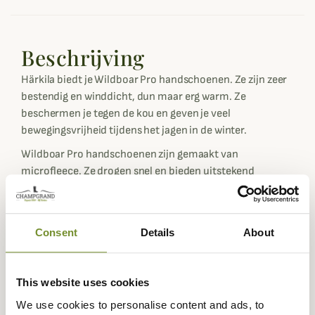
Beschrijving
Härkila biedt je Wildboar Pro handschoenen. Ze zijn zeer
bestendig en winddicht, dun maar erg warm. Ze
beschermen je tegen de kou en geven je veel
bewegingsvrijheid tijdens het jagen in de winter.
Wildboar Pro handschoenen zijn gemaakt van
microfleece. Ze drogen snel en bieden uitstekend
comfort. Deze fleece handschoenen uit de Wildboard Pro
serie zijn behandeld met Durable Water Repellent (DWR),
waardoor ze water- en vuilafstotend zijn.
Consent
Details
About
De palm van deze Härkila jachthandschoenen is gemaakt
van leer voor een goede grip. Deze handschoenen zijn
perfect voor na het jagen in koud weer en hebben een
This website uses cookies
GORE-TEX INFINIUMTM WINDSTOPPER® membraan dat
We use cookies to personalise content and ads, to
ze 100% winddicht maakt. Ze hebben elastische