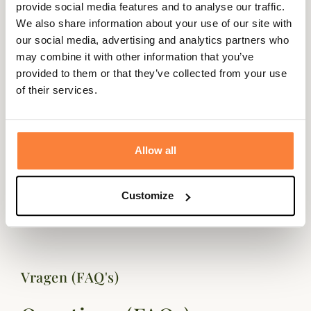
provide social media features and to analyse our traffic.
manchetten met klittenbandsluiting voor een goede
We also share information about your use of our site with
pasvorm.
our social media, advertising and analytics partners who
Ontdek nu de rest van het Härkila Wildboar Pro-
may combine it with other information that you’ve
assortiment.
provided to them or that they’ve collected from your use
of their services.
Gegevensblad
Membranen
GORE-TEX
Allow all
Kleuren
Groen, Oranje, Zwart
Materiaal
Leer, polyester
Customize
Behandeling
Waterafstotend
Vragen (FAQ's)