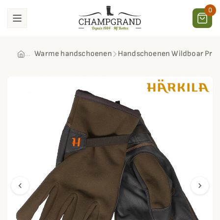
0
Warme handschoenen
Handschoenen Wildboar Pro 
chevron_left
chevron_right