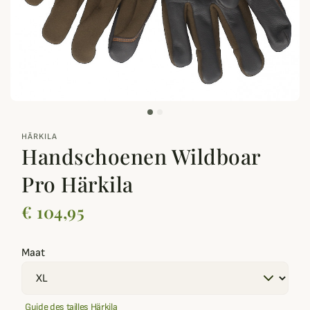
zoom_out_map
HÄRKILA
Handschoenen Wildboar
Pro Härkila
€ 104,95
Maat
Guide des tailles Härkila