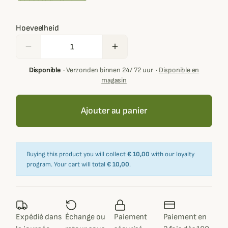
Hoeveelheid
remove
add
Disponible
·
Verzonden binnen 24/ 72 uur
·
Disponible en
magasin
Ajouter au panier
Buying this product you will collect
€ 10,00
with our loyalty
program. Your cart will total
€ 10,00
.
Expédié dans
Échange ou
Paiement
Paiement en