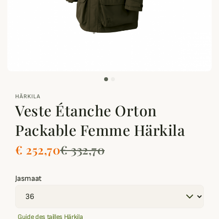
zoom_out_map
HÄRKILA
Veste Étanche Orton
Packable Femme Härkila
€ 252,70
€ 332,70
Jasmaat
Guide des tailles Härkila