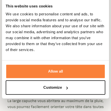
peuvent facilement être mises par-dessus une grosse
This website uses cookies
veste de poste, pour vous garantir une étancheité et un
confort optimal.
We use cookies to personalise content and ads, to
provide social media features and to analyse our traffic.
Les vêtements étanches Orton Femme disposent de la
We also share information about your use of our site with
dernière membrane devellopée par Härkila, la HWS
our social media, advertising and analytics partners who
(Härkila Weather System), c'est une membrane de
may combine it with other information that you’ve
technologie 2 couches vous offrant une superbe
provided to them or that they’ve collected from your use
respirabilité et une étanchéité totale.
of their services.
Vous pourrez utiliser les vestes de pluie Härkila
Orton Femme en toutes saisons, aussi bien par fortes
températures que lorsque l'hiver est présent.
Allow all
Côté poches, 2 reposes-mains doublées en polaire vous
apporteront douceur et chaleur. 2 grandes poches plus
bas vous permettront d'y mettre vos accessoires ou vos
Customize
cartouches.
La large capuche vous abritera au maximum de la pluie,
vous pourrez facilement orienter votre tête dans toutes