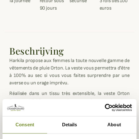
la journée
retour sous
sécurisé
3 fois dès 100
90 jours
euros
Beschrijving
Harkila propose aux femmes la toute nouvelle gamme de
vêtements de pluie Orton. La veste vous permettra d'être
à 100% au sec si vous vous faites surprendre par une
averse ou un orage imprévu.
Réalisée dans un tissu très extensible, la veste Orton
Femme Härkila ne vous gênera pas du tout pour tirer,
vous garderez une liberté de mouvement vraiment très
agréable lorsque les conditions climatiques sont
mauvaises.
Consent
Details
About
Disposant d'une coupe droite, les vestes Orton Härkila