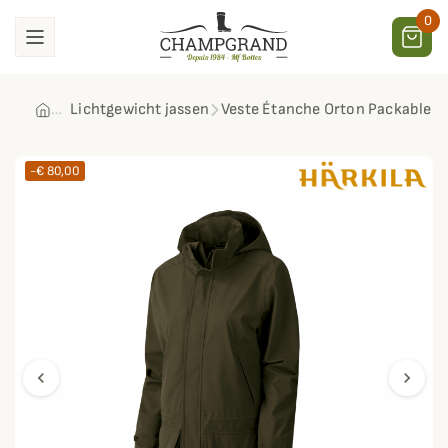
0
Lichtgewicht jassen
Veste Étanche Orton Packable 
-€ 80,00
chevron_left
chevron_right