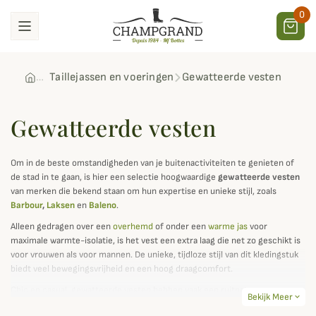
0
Taillejassen en voeringen
Gewatteerde vesten
Gewatteerde vesten
Om in de beste omstandigheden van je buitenactiviteiten te genieten of
de stad in te gaan, is hier een selectie hoogwaardige
gewatteerde vesten
van merken die bekend staan om hun expertise en unieke stijl, zoals
Barbour
,
Laksen
en
Baleno
.
Alleen gedragen over een
overhemd
of onder een
warme jas
voor
maximale warmte-isolatie, is het vest een extra laag die net zo geschikt is
voor vrouwen als voor mannen. De unieke, tijdloze stijl van dit kledingstuk
biedt veel bewegingsvrijheid en een hoog draagcomfort.
Chic en casual, gewatteerde vesten hebben vaak een ruitpatroon en een
Bekijk Meer
expand_more
isolerende voering om de lichaamstemperatuur te helpen reguleren,