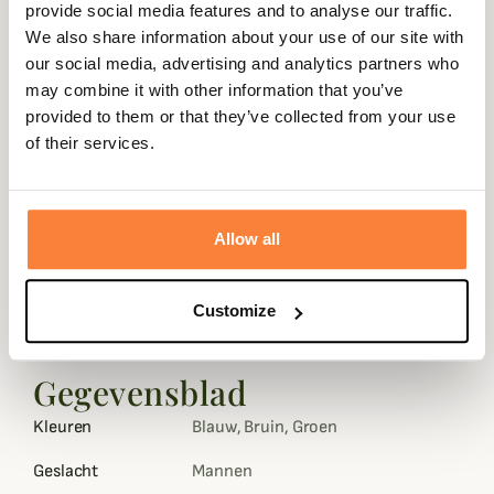
provide social media features and to analyse our traffic.
Expédié dans
Échange ou
Paiement
Paiement en
We also share information about your use of our site with
la journée
retour sous
sécurisé
3 fois dès 100
our social media, advertising and analytics partners who
90 jours
euros
may combine it with other information that you’ve
provided to them or that they’ve collected from your use
of their services.
Beschrijving
Allow all
Baleno vous propose cet élégant gilet polaire Harvey avec
une finition Alcantara sur les bords.
Customize
Le gilet Baleno est parfait pour une utilisation en
extérieure ou comme doublure supplémentaire.
Gegevensblad
Kleuren
Blauw, Bruin, Groen
Geslacht
Mannen