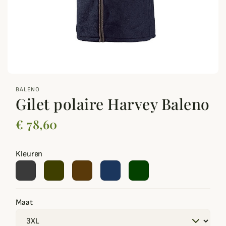
zoom_out_map
BALENO
Gilet polaire Harvey Baleno
€ 78,60
Kleuren
Maat