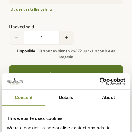
Guides des tailles Baleno
Hoeveelheid
remove
add
Disponible
·
Verzonden binnen 24/ 72 uur
·
Disponible en
magasin
Ajouter au panier
Consent
Details
About
Your basket must contain at least € 100,00 of products in
order to get loyalty rewards.
This website uses cookies
We use cookies to personalise content and ads, to