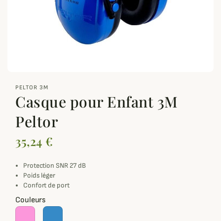
zoom_out_map
PELTOR 3M
Casque pour Enfant 3M
Peltor
35,24 €
Protection SNR 27 dB
Poids léger
Confort de port
Couleurs