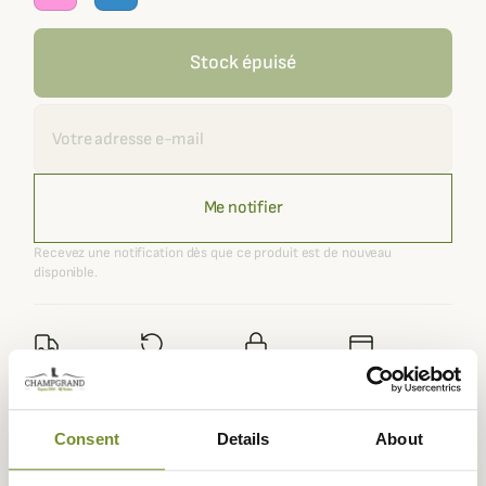
Stock épuisé
Recevoir une alerte
Me notifier
Recevez une notification dès que ce produit est de nouveau
disponible.
Expédié dans
Échange ou
Paiement
Paiement en
la journée
retour sous
sécurisé
3 fois dès 100
90 jours
euros
Consent
Details
About