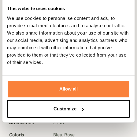
This website uses cookies
We use cookies to personalise content and ads, to
Description
provide social media features and to analyse our traffic.
We also share information about your use of our site with
L'ouïe des enfants est extrêment sensible. C'est
our social media, advertising and analytics partners who
pourquoi, avec la gamme Peltor Kid, 3M Peltor contribue
may combine it with other information that you’ve
à protéger l'audition des enfants dans les
provided to them or that they’ve collected from your use
environnements bruyants.
of their services.
Il s'agit d'un casque anti-bruit passif, très léger et adapté
aux enfants jusqu'à 10 ans environ. L'atténuation de 27dB
SNR assure une protection auditive efficace.
Allow all
Fiche technique
Poids en
180
Customize
Gramme
Attenuation
27dB
Coloris
Bleu, Rose