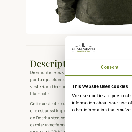
Description
Consent
Deerhunter vous propose sa veste de chasse Ram, i
par temps pluvieux. Si vous souhaitez une veste rob
This website uses cookies
veste Ram Deerhunter sera le complément idéal à 
hivernale.
We use cookies to personalis
information about your use of
Cette veste de chasse de Deerhunter offre une bonne
other information that you’ve
elle est aussi imperméable et coupe-vent grâce à
de Deerhunter. Vous retrouverez sur cette veste u
carnier avec fermeture à glissière, une poche radio e