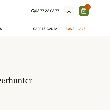
0
02 77 23 03 77
S
CARTES CADEAU
BONS PLANS
eerhunter