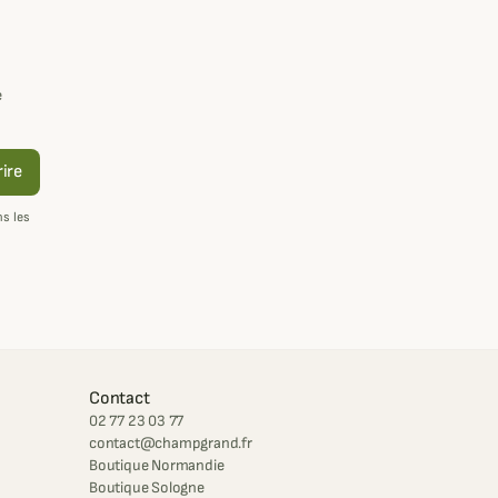
e
rire
s les
Contact
02 77 23 03 77
contact@champgrand.fr
Boutique Normandie
Boutique Sologne