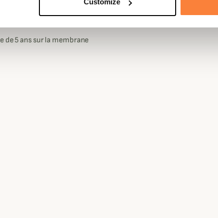
plus de robustesse et de
Customize
 chasse des renforts DEER-DURA
confort supplémentaires.
ie de 5 ans sur la membrane