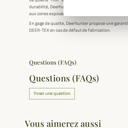
de qualité "YKK" et des manches préformées. Pour 
durabilité, Deerhunter incorpore à cette veste de
aux zones exposées vous garantissant en outre un 
En gage de qualite, Deerhunter propose une garant
DEER-TEX en cas de défaut de fabrication.
Questions (FAQs)
Questions (FAQs)
Poser une question
Vous aimerez aussi