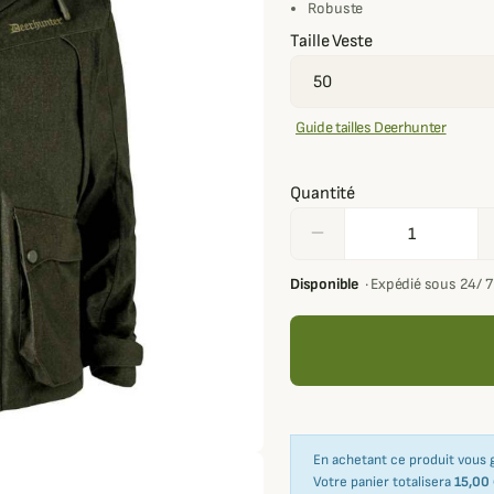
Robuste
Taille Veste
Guide tailles Deerhunter
Quantité
remove
Disponible
·
Expédié sous 24/ 
En achetant ce produit vous
Votre panier totalisera
15,00