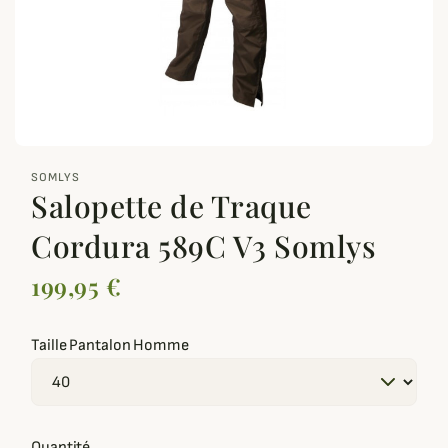
zoom_out_map
SOMLYS
Salopette de Traque
Cordura 589C V3 Somlys
199,95 €
Taille Pantalon Homme
Quantité