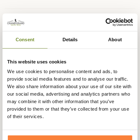
Description
Somlys vous présente le dernier fuseau de traque 589C
Consent
Details
About
ultra résistant pour les ronciers et les épines les plus
denses. Les matières utilisées pour la confection comme
le cordura et le Kevlar lui offrent une durabilité optimale.
This website uses cookies
Il est dédiés aux traqueurs et aux bécassiers
We use cookies to personalise content and ads, to
principalement.
provide social media features and to analyse our traffic.
Ce fuseau de traque 589C est doté d'empiècements
We also share information about your use of our site with
100% cordura nylon 6.6 Tripad RIPSTOP Tripad
our social media, advertising and analytics partners who
membrané + Kelvar au niveau des genoux, la zone la plus
may combine it with other information that you’ve
exposées aux ronces et à l'abrasion. Les fils tissés sont
provided to them or that they’ve collected from your use
aussi en Kevlar ce qui lui confère une durabilité accrue.
of their services.
Il est transformable en salopette grâce à un zip pour les
jours où les températures sont plus froides.