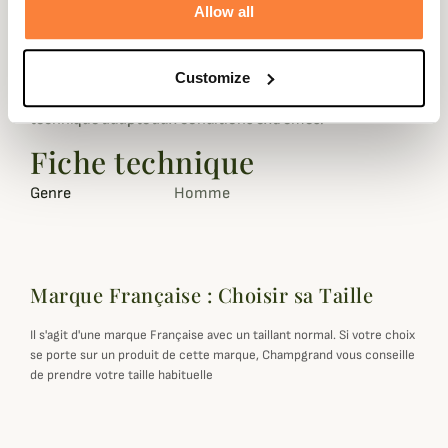
Allow all
Le 589C V2 est garanti anti-déchirement, imperméable
(sur les parties Cordura) et respirant. Les genoux sont
renforcés par une couche de Kelvar.
Customize
Un produit très souple, très agréable à porter, très
technique adapté aux conditions extrêmes.
Fiche technique
Genre
Homme
Marque Française : Choisir sa Taille
Il s'agit d'une marque Française avec un taillant normal. Si votre choix
se porte sur un produit de cette marque, Champgrand vous conseille
de prendre votre taille habituelle