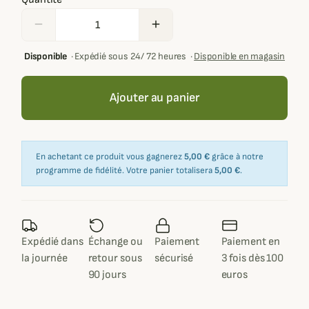
remove
add
Disponible
·
Expédié sous 24/ 72 heures
·
Disponible en magasin
Ajouter au panier
En achetant ce produit vous gagnerez
5,00 €
grâce à notre
programme de fidélité. Votre panier totalisera
5,00 €
.
Expédié dans
Échange ou
Paiement
Paiement en
la journée
retour sous
sécurisé
3 fois dès 100
90 jours
euros