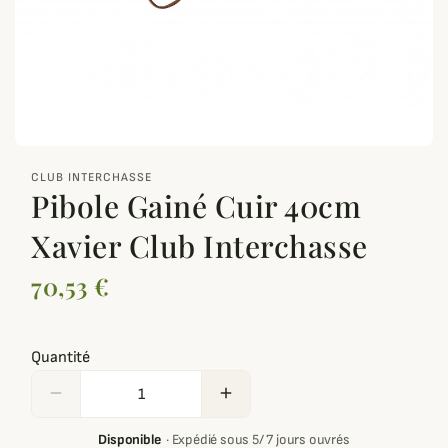
zoom_out_map
CLUB INTERCHASSE
Pibole Gainé Cuir 40cm
Xavier Club Interchasse
70,53 €
Quantité
remove
add
Disponible
·
Expédié sous 5/ 7 jours ouvrés