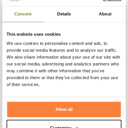
Champgrand vous propose une nouvelle gamme de
Consent
Details
About
pibole de chasse avec ce modèle de 40cm gainée cuir
Xavier de la marque Club Interchasse qui plaira aux
chasseurs de petit ou de grand gibier.
This website uses cookies
Elle comporte un pavillon rond et son pipet en métal
We use cookies to personalise content and ads, to
permet de produire un son clair et puissant. Cela vous
provide social media features and to analyse our traffic.
permettra d'être entendu de loin, même en sous-bois. La
We also share information about your use of our site with
tonalité de cette pibole de 40 cm sera assez grave. Le
our social media, advertising and analytics partners who
pipet est dévissable.
may combine it with other information that you’ve
Entièrement gainée de cuir à l'exception du pavillon,
provided to them or that they’ve collected from your use
cette pibole Xavier Club Interchasse est plus discrète et
of their services.
plus chic qu'une pibole en laiton classique. Le cuir
permet également de protéger votre tenue d'une
éventuelle décoloration provoquée par les produits de
Allow all
traitement utilisés sur le laiton. De bonne facture, cette
pibole de chasse est dotée de deux anneaux laiton
soudés pour attacher une lanière en cuir.
Customize