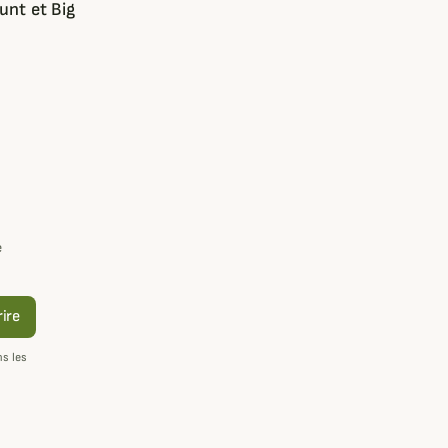
nt et Big
e
rire
s les