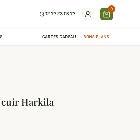
0
02 77 23 03 77
S
CARTES CADEAU
BONS PLANS
 cuir Harkila